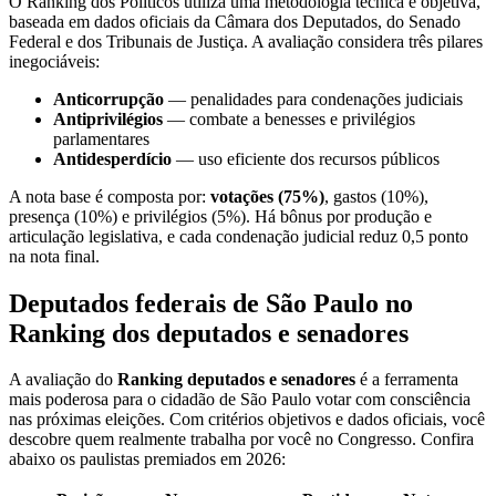
O Ranking dos Políticos utiliza uma metodologia técnica e objetiva,
baseada em dados oficiais da Câmara dos Deputados, do Senado
Federal e dos Tribunais de Justiça. A avaliação considera três pilares
inegociáveis:
Anticorrupção
— penalidades para condenações judiciais
Antiprivilégios
— combate a benesses e privilégios
parlamentares
Antidesperdício
— uso eficiente dos recursos públicos
A nota base é composta por:
votações (75%)
, gastos (10%),
presença (10%) e privilégios (5%). Há bônus por produção e
articulação legislativa, e cada condenação judicial reduz 0,5 ponto
na nota final.
Deputados federais de São Paulo no
Ranking dos deputados e senadores
A avaliação do
Ranking deputados e senadores
é a ferramenta
mais poderosa para o cidadão de São Paulo votar com consciência
nas próximas eleições. Com critérios objetivos e dados oficiais, você
descobre quem realmente trabalha por você no Congresso. Confira
abaixo os paulistas premiados em 2026: