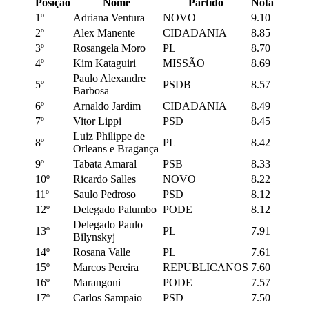
Posição
Nome
Partido
Nota
1º
Adriana Ventura
NOVO
9.10
2º
Alex Manente
CIDADANIA
8.85
3º
Rosangela Moro
PL
8.70
4º
Kim Kataguiri
MISSÃO
8.69
Paulo Alexandre
5º
PSDB
8.57
Barbosa
6º
Arnaldo Jardim
CIDADANIA
8.49
7º
Vitor Lippi
PSD
8.45
Luiz Philippe de
8º
PL
8.42
Orleans e Bragança
9º
Tabata Amaral
PSB
8.33
10º
Ricardo Salles
NOVO
8.22
11º
Saulo Pedroso
PSD
8.12
12º
Delegado Palumbo
PODE
8.12
Delegado Paulo
13º
PL
7.91
Bilynskyj
14º
Rosana Valle
PL
7.61
15º
Marcos Pereira
REPUBLICANOS
7.60
16º
Marangoni
PODE
7.57
17º
Carlos Sampaio
PSD
7.50