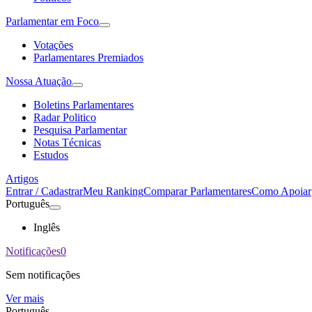
Parlamentar em Foco
Votações
Parlamentares Premiados
Nossa Atuação
Boletins Parlamentares
Radar Politico
Pesquisa Parlamentar
Notas Técnicas
Estudos
Artigos
Entrar / Cadastrar
Meu Ranking
Comparar Parlamentares
Como Apoiar
Português
Inglês
Notificações
0
Sem notificações
Ver mais
Português