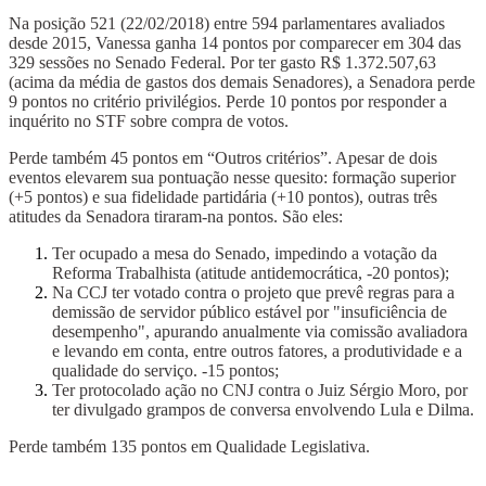
Na posição 521 (22/02/2018) entre 594 parlamentares avaliados
desde 2015, Vanessa ganha 14 pontos por comparecer em 304 das
329 sessões no Senado Federal. Por ter gasto R$ 1.372.507,63
(acima da média de gastos dos demais Senadores), a Senadora perde
9 pontos no critério privilégios. Perde 10 pontos por responder a
inquérito no STF sobre compra de votos.
Perde também 45 pontos em “Outros critérios”. Apesar de dois
eventos elevarem sua pontuação nesse quesito: formação superior
(+5 pontos) e sua fidelidade partidária (+10 pontos), outras três
atitudes da Senadora tiraram-na pontos. São eles:
Ter ocupado a mesa do Senado, impedindo a votação da
Reforma Trabalhista (atitude antidemocrática, -20 pontos);
Na CCJ ter votado contra o projeto que prevê regras para a
demissão de servidor público estável por "insuficiência de
desempenho", apurando anualmente via comissão avaliadora
e levando em conta, entre outros fatores, a produtividade e a
qualidade do serviço. -15 pontos;
Ter protocolado ação no CNJ contra o Juiz Sérgio Moro, por
ter divulgado grampos de conversa envolvendo Lula e Dilma.
Perde também 135 pontos em Qualidade Legislativa.