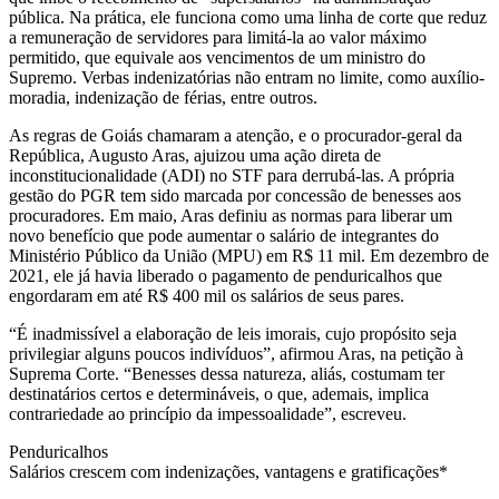
pública. Na prática, ele funciona como uma linha de corte que reduz
a remuneração de servidores para limitá-la ao valor máximo
permitido, que equivale aos vencimentos de um ministro do
Supremo. Verbas indenizatórias não entram no limite, como auxílio-
moradia, indenização de férias, entre outros.
As regras de Goiás chamaram a atenção, e o procurador-geral da
República, Augusto Aras, ajuizou uma ação direta de
inconstitucionalidade (ADI) no STF para derrubá-las. A própria
gestão do PGR tem sido marcada por concessão de benesses aos
procuradores. Em maio, Aras definiu as normas para liberar um
novo benefício que pode aumentar o salário de integrantes do
Ministério Público da União (MPU) em R$ 11 mil. Em dezembro de
2021, ele já havia liberado o pagamento de penduricalhos que
engordaram em até R$ 400 mil os salários de seus pares.
“É inadmissível a elaboração de leis imorais, cujo propósito seja
privilegiar alguns poucos indivíduos”, afirmou Aras, na petição à
Suprema Corte. “Benesses dessa natureza, aliás, costumam ter
destinatários certos e determináveis, o que, ademais, implica
contrariedade ao princípio da impessoalidade”, escreveu.
Penduricalhos
Salários crescem com indenizações, vantagens e gratificações*