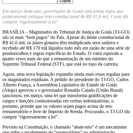
Copiar
Em março deste ano, governador de Goiás sancionou regra que
praticamente extingue teto constitucional de R$ 41,6 mil; Corte diz
cumprir ‘rigorosamente a lei’
BRASÍLIA – Magistrados do Tribunal de Justiça de Goiás (TJ-GO)
são os mais “bem pagos” do País. Apesar do limite constitucional de
R$ 41,6 mil, os juízes goianos têm multiplicado seus salários e
recebido até R$ 170 mil líquidos todo mês em razão de uma série de
penduricalhos e regras específicas do Estado. O valor equivale a
quatro vezes mais do que a remuneração de um ministro do
Supremo Tribunal Federal (STF), que está no topo da carreira.
Agora, uma nova legislação expandiu ainda mais essas regalias para
os magistrados estaduais. A pedido do presidente do TJ-GO, Carlos
Alberto França, a Assembleia Legislativa do Estado de Goiás
(Alego) aprovou e o governador Ronaldo Caiado (União Brasil)
sancionou, em março, uma lei que transforma gratificações de
cargos e funções comissionadas em verbas indenizatórias, e,
portanto, permite que os valores sejam pagos acima do teto
remuneratório e livre de Imposto de Renda. Procurado, o TJ-GO diz
cumprir “rigorosamente a lei”.
Previsto na Constituição, o chamado “abate-teto” é um mecanismo
que inibe o recebimento de “supersalários” na administração