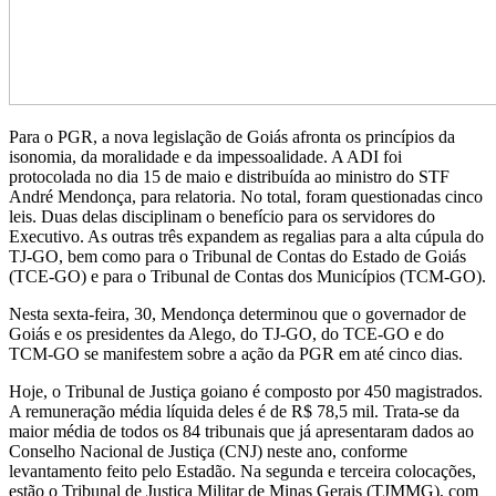
Para o PGR, a nova legislação de Goiás afronta os princípios da
isonomia, da moralidade e da impessoalidade. A ADI foi
protocolada no dia 15 de maio e distribuída ao ministro do STF
André Mendonça, para relatoria. No total, foram questionadas cinco
leis. Duas delas disciplinam o benefício para os servidores do
Executivo. As outras três expandem as regalias para a alta cúpula do
TJ-GO, bem como para o Tribunal de Contas do Estado de Goiás
(TCE-GO) e para o Tribunal de Contas dos Municípios (TCM-GO).
Nesta sexta-feira, 30, Mendonça determinou que o governador de
Goiás e os presidentes da Alego, do TJ-GO, do TCE-GO e do
TCM-GO se manifestem sobre a ação da PGR em até cinco dias.
Hoje, o Tribunal de Justiça goiano é composto por 450 magistrados.
A remuneração média líquida deles é de R$ 78,5 mil. Trata-se da
maior média de todos os 84 tribunais que já apresentaram dados ao
Conselho Nacional de Justiça (CNJ) neste ano, conforme
levantamento feito pelo Estadão. Na segunda e terceira colocações,
estão o Tribunal de Justiça Militar de Minas Gerais (TJMMG), com