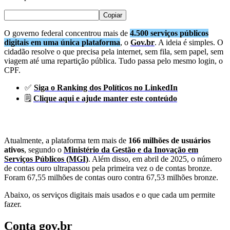
Copiar
O governo federal concentrou mais de
4.500 serviços públicos
digitais em uma única plataforma
, o
Gov.br
. A ideia é simples. O
cidadão resolve o que precisa pela internet, sem fila, sem papel, sem
viagem até uma repartição pública. Tudo passa pelo mesmo login, o
CPF.
✅
Siga o Ranking dos Políticos no LinkedIn
🗒️
Clique aqui e ajude manter este conteúdo
Atualmente, a plataforma tem mais de
166 milhões de usuários
ativos
, segundo o
Ministério da Gestão e da Inovação em
Serviços Públicos (MGI)
. Além disso, em abril de 2025, o número
de contas ouro ultrapassou pela primeira vez o de contas bronze.
Foram 67,55 milhões de contas ouro contra 67,53 milhões bronze.
Abaixo, os serviços digitais mais usados e o que cada um permite
fazer.
Conta gov.br