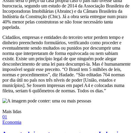
Assim seria o preço da casa própria caso o país não tivesse tanta
burocracia, segundo um estudo de 2014 da Associação Brasileira de
Incorporadoras Imobiliárias (Abrainc) e da Câmara Brasileira da
Indústria da Construção (Cbic). Já a obra seria entregue num prazo
40% menor pelas construtoras se não fosse necessário tanta
papelada.
Cidadãos, empresas e entidades do terceiro setor p
erdem tempo e
dinheiro preenchendo formulários, verificando como proceder e
eventualmente sendo multados ou punidos por descumprir uma
norma que interpretaram de forma equivocada ou nem sabiam
existir. Existe um princípio legal de que ninguém pode alegar
desconhecimento de uma lei para descumpri-la. Mas é humanamente
impossível seguir esse preceito. “O Brasil tem 5 milhões de leis,
normas e procedimentos”, diz Hadade. “São editadas 764 normas
por dia útil no país nos três níveis de poder [União, estados e
municípios]. Se fossem impressas em papel A4 e colocadas numa
fileira, seriam 6 quilômetros de normas. Todos os dias.”
Mais lidas
0
1
Economia