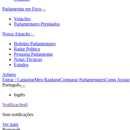
Parlamentar em Foco
Votações
Parlamentares Premiados
Nossa Atuação
Boletins Parlamentares
Radar Politico
Pesquisa Parlamentar
Notas Técnicas
Estudos
Artigos
Entrar / Cadastrar
Meu Ranking
Comparar Parlamentares
Como Apoiar
Português
Inglês
Notificações
0
Sem notificações
Ver mais
Português