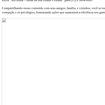
Envie “seu nome + nome da sua cidade e estado” para (11) 9 5604-6081
Compartilhando nosso conteúdo com seus amigos, família, e vizinhos, você se tor
corrupção e os privilégios, fomentando ações que aumentem a eficiência nos gast