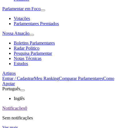
Parlamentar em Foco
Votações
Parlamentares Premiados
Nossa Atuação
Boletins Parlamentares
Radar Politico
Pesquisa Parlamentar
Notas Técnicas
Estudos
Artigos
Entrar / Cadastrar
Meu Ranking
Comparar Parlamentares
Como
Apoiar
Português
Inglês
Notificações
0
Sem notificações
Ver mais