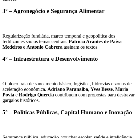
3º –
Agronegócio e Segurança Alimentar
Regularização fundiária, marco temporal e geopolítica dos
fertilizantes são os temas centrais.
Patrícia Arantes de Paiva
Medeiros
e
Antonio Cabrera
assinam os textos.
4º –
Infraestrutura e Desenvolvimento
O bloco trata de saneamento básico, logística, hidrovias e zonas de
aceleração econômica.
Adriano Paranaiba
,
Yves Besse
,
Mario
Povia
e
Rodrigo Quercia
contribuem com propostas para destravar
gargalos históricos.
5º –
Políticas Públicas, Capital Humano e Inovação
Segurança pública, educação, voucher escolar, saúde e inteligência