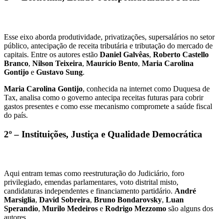
Esse eixo aborda produtividade, privatizações, supersalários no setor
público, antecipação de receita tributária e tributação do mercado de
capitais. Entre os autores estão
Daniel Galvêas
,
Roberto Castello
Branco
,
Nilson Teixeira
,
Maurício Bento
,
Maria Carolina
Gontijo
e
Gustavo Sung
.
Maria Carolina Gontijo
, conhecida na internet como Duquesa de
Tax, analisa como o governo antecipa receitas futuras para cobrir
gastos presentes e como esse mecanismo compromete a saúde fiscal
do país.
2º –
Instituições, Justiça e Qualidade Democrática
Aqui entram temas como reestruturação do Judiciário, foro
privilegiado, emendas parlamentares, voto distrital misto,
candidaturas independentes e financiamento partidário.
André
Marsiglia
,
David Sobreira
,
Bruno Bondarovsky
,
Luan
Sperandio
,
Murilo Medeiros
e
Rodrigo Mezzomo
são alguns dos
autores.