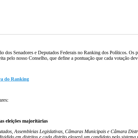
ficação dos Senadores e Deputados Federais no Ranking dos Políticos. 
eita pelo nosso Conselho, que define a pontuação que cada votação deve
iva do Ranking
ares:
s eleições majoritárias
Deputados, Assembleias Legislativas, Câmaras Municipais e Câmara Dis
ividido em distritos e cada distrito elegerá um candidato pelo sistem