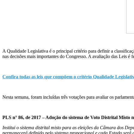
A Qualidade Legislativa é o principal critério para definir a classi
nas decisões mais importantes do Congresso. A avaliação das Leis é f
Confira todas as leis que compõem o critério Qualidade Legislat
Nesta semana, foram incluídas três votações para avaliar os parlament
PLS n° 86, de 2017 – Adoção do sistema de Voto Distrital Misto na
Institui o sistema distrital misto para as eleições da Câmara dos 
permanecerá definido pelo sistema proporcional e cada Estado será d