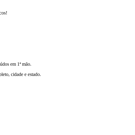
cos!
eúdos em 1ª mão.
to, cidade e estado.