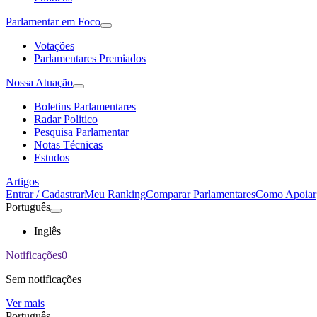
Parlamentar em Foco
Votações
Parlamentares Premiados
Nossa Atuação
Boletins Parlamentares
Radar Politico
Pesquisa Parlamentar
Notas Técnicas
Estudos
Artigos
Entrar / Cadastrar
Meu Ranking
Comparar Parlamentares
Como Apoiar
Português
Inglês
Notificações
0
Sem notificações
Ver mais
Português