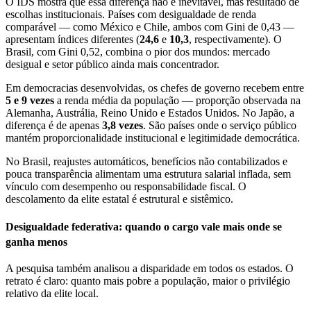
O IDS mostra que essa diferença não é inevitável, mas resultado de
escolhas institucionais. Países com desigualdade de renda
comparável — como México e Chile, ambos com Gini de 0,43 —
apresentam índices diferentes (
24,6
e
10,3
, respectivamente). O
Brasil, com Gini 0,52, combina o pior dos mundos: mercado
desigual e setor público ainda mais concentrador.
Em democracias desenvolvidas, os chefes de governo recebem entre
5 e 9 vezes
a renda média da população — proporção observada na
Alemanha, Austrália, Reino Unido e Estados Unidos. No Japão, a
diferença é de apenas
3,8 vezes
. São países onde o serviço público
mantém proporcionalidade institucional e legitimidade democrática.
No Brasil, reajustes automáticos, benefícios não contabilizados e
pouca transparência alimentam uma estrutura salarial inflada, sem
vínculo com desempenho ou responsabilidade fiscal. O
descolamento da elite estatal é estrutural e sistêmico.
Desigualdade federativa: quando o cargo vale mais onde se
ganha menos
A pesquisa também analisou a disparidade em todos os estados. O
retrato é claro: quanto mais pobre a população, maior o privilégio
relativo da elite local.