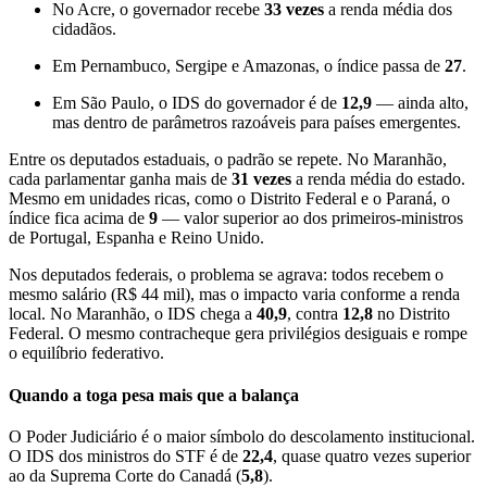
No Acre, o governador recebe
33 vezes
a renda média dos
cidadãos.
Em Pernambuco, Sergipe e Amazonas, o índice passa de
27
.
Em São Paulo, o IDS do governador é de
12,9
— ainda alto,
mas dentro de parâmetros razoáveis para países emergentes.
Entre os deputados estaduais, o padrão se repete. No Maranhão,
cada parlamentar ganha mais de
31 vezes
a renda média do estado.
Mesmo em unidades ricas, como o Distrito Federal e o Paraná, o
índice fica acima de
9
— valor superior ao dos primeiros-ministros
de Portugal, Espanha e Reino Unido.
Nos deputados federais, o problema se agrava: todos recebem o
mesmo salário (R$ 44 mil), mas o impacto varia conforme a renda
local. No Maranhão, o IDS chega a
40,9
, contra
12,8
no Distrito
Federal. O mesmo contracheque gera privilégios desiguais e rompe
o equilíbrio federativo.
Quando a toga pesa mais que a balança
O Poder Judiciário é o maior símbolo do descolamento institucional.
O IDS dos ministros do STF é de
22,4
, quase quatro vezes superior
ao da Suprema Corte do Canadá (
5,8
).