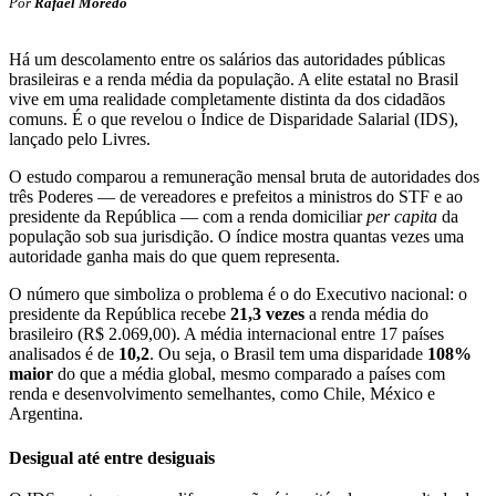
Por
Rafael Moredo
Há um descolamento entre os salários das autoridades públicas
brasileiras e a renda média da população. A elite estatal no Brasil
vive em uma realidade completamente distinta da dos cidadãos
comuns. É o que revelou o Índice de Disparidade Salarial (IDS),
lançado pelo Livres.
O estudo comparou a remuneração mensal bruta de autoridades dos
três Poderes — de vereadores e prefeitos a ministros do STF e ao
presidente da República — com a renda domiciliar
per capita
da
população sob sua jurisdição. O índice mostra quantas vezes uma
autoridade ganha mais do que quem representa.
O número que simboliza o problema é o do Executivo nacional: o
presidente da República recebe
21,3 vezes
a renda média do
brasileiro (R$ 2.069,00). A média internacional entre 17 países
analisados é de
10,2
. Ou seja, o Brasil tem uma disparidade
108%
maior
do que a média global, mesmo comparado a países com
renda e desenvolvimento semelhantes, como Chile, México e
Argentina.
Desigual até entre desiguais