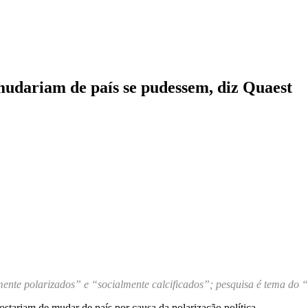
 mudariam de país se pudessem, diz Quaest
mente polarizados” e “socialmente calcificados”; pesquisa é tema do
stariam de mudar de país por causa da polarização política.