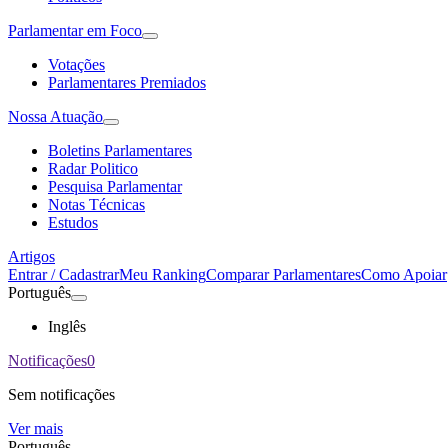
Parlamentar em Foco
Votações
Parlamentares Premiados
Nossa Atuação
Boletins Parlamentares
Radar Politico
Pesquisa Parlamentar
Notas Técnicas
Estudos
Artigos
Entrar / Cadastrar
Meu Ranking
Comparar Parlamentares
Como Apoiar
Português
Inglês
Notificações
0
Sem notificações
Ver mais
Português