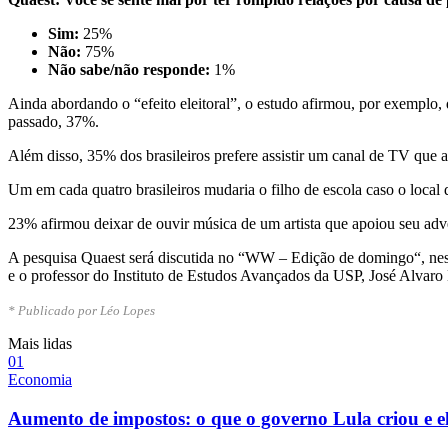
Sim:
25%
Não:
75%
Não sabe/não responde:
1%
Ainda abordando o “efeito eleitoral”, o estudo afirmou, por exemplo
passado, 37%.
Além disso, 35% dos brasileiros prefere assistir um canal de TV que
Um em cada quatro brasileiros mudaria o filho de escola caso o local d
23% afirmou deixar de ouvir música de um artista que apoiou seu adv
A pesquisa Quaest será discutida no “WW – Edição de domingo“, nest
e o professor do Instituto de Estudos Avançados da USP, José Alvaro
* Publicado por Léo Lopes
Mais lidas
0
1
Economia
Aumento de impostos: o que o governo Lula criou e e