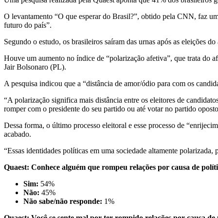
O levantamento “O que esperar do Brasil?”, obtido pela CNN, faz uma
futuro do país”.
Segundo o estudo, os brasileiros saíram das urnas após as eleições do
Houve um aumento no índice de “polarização afetiva”, que trata do afe
Jair Bolsonaro (PL).
A pesquisa indicou que a “distância de amor/ódio para com os candi
“A polarização significa mais distância entre os eleitores de candidat
romper com o presidente do seu partido ou até votar no partido opost
Dessa forma, o último processo eleitoral e esse processo de “enrijecim
acabado.
“Essas identidades políticas em uma sociedade altamente polarizada, p
Quaest: Conhece alguém que rompeu relações por causa de polít
Sim:
54%
Não:
45%
Não sabe/não responde:
1%
Quaest: Você se sente mal por ter rompido relações por causa de 