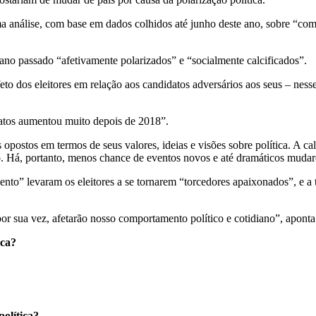
 análise, com base em dados colhidos até junho deste ano, sobre “como
 ano passado “afetivamente polarizados” e “socialmente calcificados”.
to dos eleitores em relação aos candidatos adversários aos seus – nesse
datos aumentou muito depois de 2018”.
os opostos em termos de seus valores, ideias e visões sobre política. A c
o. Há, portanto, menos chance de eventos novos e até dramáticos mudar
ento” levaram os eleitores a se tornarem “torcedores apaixonados”, e a 
or sua vez, afetarão nosso comportamento político e cotidiano”, aponta
ica?
política?