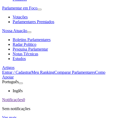
Parlamentar em Foco
Votações
Parlamentares Premiados
Nossa Atuação
Boletins Parlamentares
Radar Politico
Pesquisa Parlamentar
Notas Técnicas
Estudos
Artigos
Entrar / Cadastrar
Meu Ranking
Comparar Parlamentares
Como
Apoiar
Português
Inglês
Notificações
0
Sem notificações
Ver mais