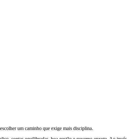
 escolher um caminho que exige mais disciplina.
blico, contas equilibradas, boa gestão e governo enxuto. Ao invés