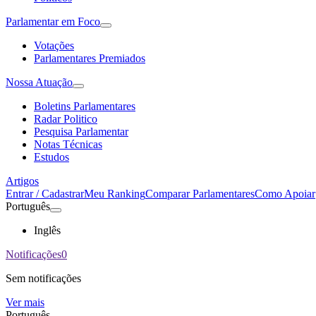
Parlamentar em Foco
Votações
Parlamentares Premiados
Nossa Atuação
Boletins Parlamentares
Radar Politico
Pesquisa Parlamentar
Notas Técnicas
Estudos
Artigos
Entrar / Cadastrar
Meu Ranking
Comparar Parlamentares
Como Apoiar
Português
Inglês
Notificações
0
Sem notificações
Ver mais
Português