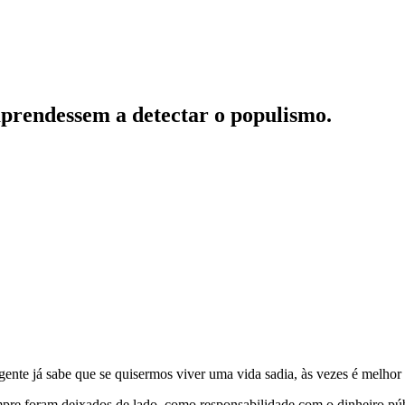
 aprendessem a detectar o populismo.
ente já sabe que se quisermos viver uma vida sadia, às vezes é melhor
sempre foram deixados de lado, como responsabilidade com o dinheiro pú