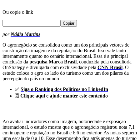
Ou copie o link
Copiar
por
Nádia Martins
O agronegócio se consolidou como um dos principais vetores de
construção da imagem e da reputação do Brasil. Isso vale tanto
internamente quanto no cenário internacional. Essa é a principal
conclusão da
pesquisa Marca Brasil
, conduzida pela consultoria
OnStrategy e divulgada com exclusividade pela
CNN Brasil
. O
estudo coloca o agro ao lado do turismo como um dos pilares da
percepção do país no mundo.
✅
Siga o Ranking dos Políticos no LinkedIn
🗒️
Clique aqui e ajude manter este conteúdo
Ao avaliar indicadores como imagem, notoriedade e exposição
internacional, o estudo mostra que o agronegócio registrou nota 7,1
em imagem e reputação no Brasil e 6,6 no exterior. As notas seguem
uma escala de 0 a 10. Esse desempenho fica atrás apenas do turismo