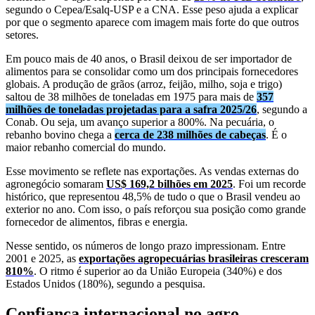
segundo o Cepea/Esalq-USP e a CNA. Esse peso ajuda a explicar
por que o segmento aparece com imagem mais forte do que outros
setores.
Em pouco mais de 40 anos, o Brasil deixou de ser importador de
alimentos para se consolidar como um dos principais fornecedores
globais. A produção de grãos (arroz, feijão, milho, soja e trigo)
saltou de 38 milhões de toneladas em 1975 para mais de
357
milhões de toneladas projetadas para a safra 2025/26
, segundo a
Conab. Ou seja, um avanço superior a 800%. Na pecuária, o
rebanho bovino chega a
cerca de 238 milhões de cabeças
. É o
maior rebanho comercial do mundo.
Esse movimento se reflete nas exportações. As vendas externas do
agronegócio somaram
US$ 169,2 bilhões em 2025
. Foi um recorde
histórico, que representou 48,5% de tudo o que o Brasil vendeu ao
exterior no ano. Com isso, o país reforçou sua posição como grande
fornecedor de alimentos, fibras e energia.
Nesse sentido, os números de longo prazo impressionam. Entre
2001 e 2025, as
exportações agropecuárias brasileiras cresceram
810%
. O ritmo é superior ao da União Europeia (340%) e dos
Estados Unidos (180%), segundo a pesquisa.
Confiança internacional no agro