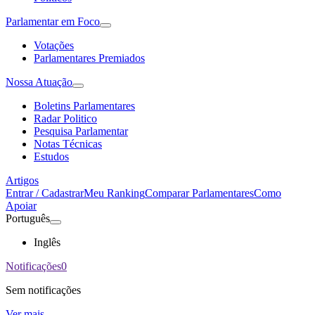
Parlamentar em Foco
Votações
Parlamentares Premiados
Nossa Atuação
Boletins Parlamentares
Radar Politico
Pesquisa Parlamentar
Notas Técnicas
Estudos
Artigos
Entrar / Cadastrar
Meu Ranking
Comparar Parlamentares
Como
Apoiar
Português
Inglês
Notificações
0
Sem notificações
Ver mais