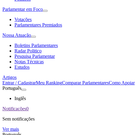
Parlamentar em Foco
Votações
Parlamentares Premiados
Nossa Atuação
Boletins Parlamentares
Radar Politico
Pesquisa Parlamentar
Notas Técnicas
Estudos
Artigos
Entrar / Cadastrar
Meu Ranking
Comparar Parlamentares
Como Apoiar
Português
Inglês
Notificações
0
Sem notificações
Ver mais
Português