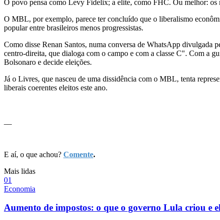
O povo pensa como Levy Fidelix; a elite, como FHC. Ou melhor: os ma
O MBL, por exemplo, parece ter concluído que o liberalismo econômic
popular entre brasileiros menos progressistas.
Como disse Renan Santos, numa conversa de WhatsApp divulgada pela 
centro-direita, que dialoga com o campo e com a classe C". Com a gu
Bolsonaro e decide eleições.
Já o Livres, que nasceu de uma dissidência com o MBL, tenta represent
liberais coerentes eleitos este ano.
__
E aí, o que achou?
Comente
.
Mais lidas
0
1
Economia
Aumento de impostos: o que o governo Lula criou e e