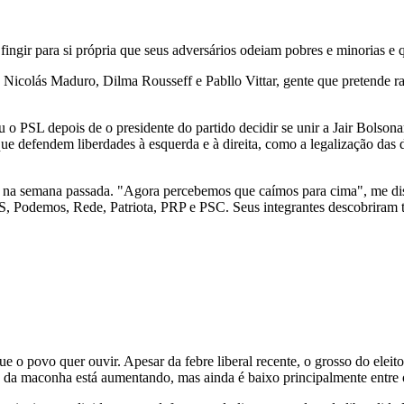
ingir para si própria que seus adversários odeiam pobres e minorias e q
e Nicolás Maduro, Dilma Rousseff e Pabllo Vittar, gente que pretende ra
u o PSL depois de o presidente do partido decidir se unir a Jair Bolsona
e defendem liberdades à esquerda e à direita, como a legalização das dr
res na semana passada. "Agora percebemos que caímos para cima", me d
 Podemos, Rede, Patriota, PRP e PSC. Seus integrantes descobriram ter
 o povo quer ouvir. Apesar da febre liberal recente, o grosso do eleit
o da maconha está aumentando, mas ainda é baixo principalmente entre 