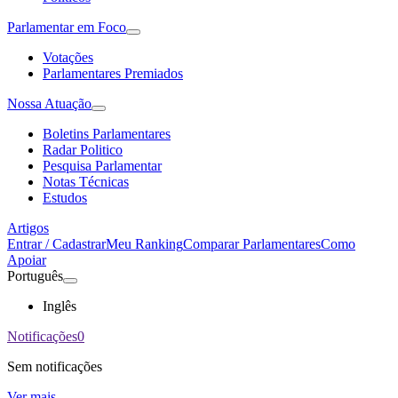
Parlamentar em Foco
Votações
Parlamentares Premiados
Nossa Atuação
Boletins Parlamentares
Radar Politico
Pesquisa Parlamentar
Notas Técnicas
Estudos
Artigos
Entrar / Cadastrar
Meu Ranking
Comparar Parlamentares
Como
Apoiar
Português
Inglês
Notificações
0
Sem notificações
Ver mais