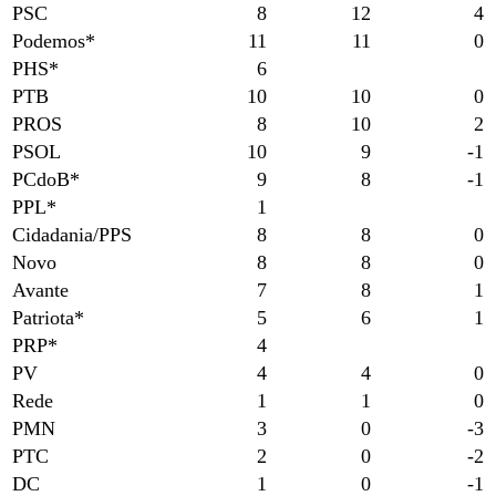
PSC
8
12
4
Podemos*
11
11
0
PHS*
6
PTB
10
10
0
PROS
8
10
2
PSOL
10
9
-1
PCdoB*
9
8
-1
PPL*
1
Cidadania/PPS
8
8
0
Novo
8
8
0
Avante
7
8
1
Patriota*
5
6
1
PRP*
4
PV
4
4
0
Rede
1
1
0
PMN
3
0
-3
PTC
2
0
-2
DC
1
0
-1