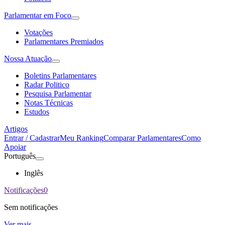
Parlamentar em Foco
Votações
Parlamentares Premiados
Nossa Atuação
Boletins Parlamentares
Radar Politico
Pesquisa Parlamentar
Notas Técnicas
Estudos
Artigos
Entrar / Cadastrar
Meu Ranking
Comparar Parlamentares
Como
Apoiar
Português
Inglês
Notificações
0
Sem notificações
Ver mais