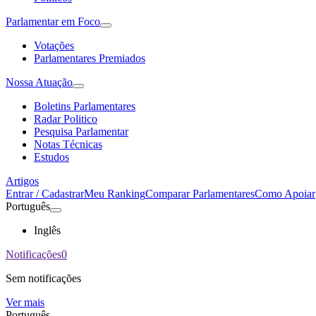
Parlamentar em Foco
Votações
Parlamentares Premiados
Nossa Atuação
Boletins Parlamentares
Radar Politico
Pesquisa Parlamentar
Notas Técnicas
Estudos
Artigos
Entrar / Cadastrar
Meu Ranking
Comparar Parlamentares
Como Apoiar
Português
Inglês
Notificações
0
Sem notificações
Ver mais
Português