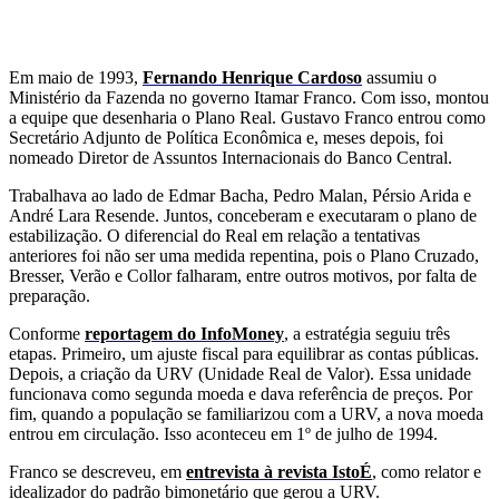
Em maio de 1993,
Fernando Henrique Cardoso
assumiu o
Ministério da Fazenda no governo Itamar Franco. Com isso, montou
a equipe que desenharia o Plano Real. Gustavo Franco entrou como
Secretário Adjunto de Política Econômica e, meses depois, foi
nomeado Diretor de Assuntos Internacionais do Banco Central.
Trabalhava ao lado de Edmar Bacha, Pedro Malan, Pérsio Arida e
André Lara Resende. Juntos, conceberam e executaram o plano de
estabilização. O diferencial do Real em relação a tentativas
anteriores foi não ser uma medida repentina, pois o Plano Cruzado,
Bresser, Verão e Collor falharam, entre outros motivos, por falta de
preparação.
Conforme
reportagem do InfoMoney
, a estratégia seguiu três
etapas. Primeiro, um ajuste fiscal para equilibrar as contas públicas.
Depois, a criação da URV (Unidade Real de Valor). Essa unidade
funcionava como segunda moeda e dava referência de preços. Por
fim, quando a população se familiarizou com a URV, a nova moeda
entrou em circulação. Isso aconteceu em 1º de julho de 1994.
Franco se descreveu, em
entrevista à revista IstoÉ
, como relator e
idealizador do padrão bimonetário que gerou a URV.