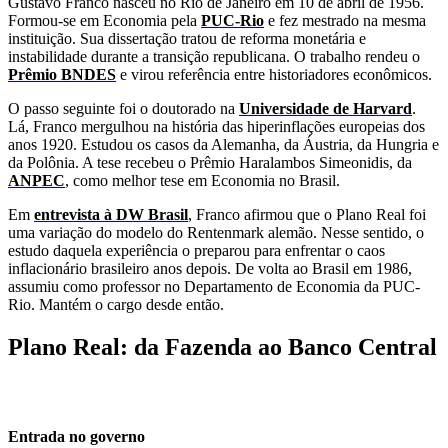
Gustavo Franco nasceu no Rio de Janeiro em 10 de abril de 1956.
Formou-se em Economia pela
PUC-Rio
e fez mestrado na mesma
instituição. Sua dissertação tratou de reforma monetária e
instabilidade durante a transição republicana. O trabalho rendeu o
Prêmio BNDES
e virou referência entre historiadores econômicos.
O passo seguinte foi o doutorado na
Universidade de Harvard
.
Lá, Franco mergulhou na história das hiperinflações europeias dos
anos 1920. Estudou os casos da Alemanha, da Áustria, da Hungria e
da Polônia. A tese recebeu o Prêmio Haralambos Simeonidis, da
ANPEC
, como melhor tese em Economia no Brasil.
Em
entrevista à DW Brasil
, Franco afirmou que o Plano Real foi
uma variação do modelo do Rentenmark alemão. Nesse sentido, o
estudo daquela experiência o preparou para enfrentar o caos
inflacionário brasileiro anos depois. De volta ao Brasil em 1986,
assumiu como professor no Departamento de Economia da PUC-
Rio. Mantém o cargo desde então.
Plano Real: da Fazenda ao Banco Central
Entrada no governo