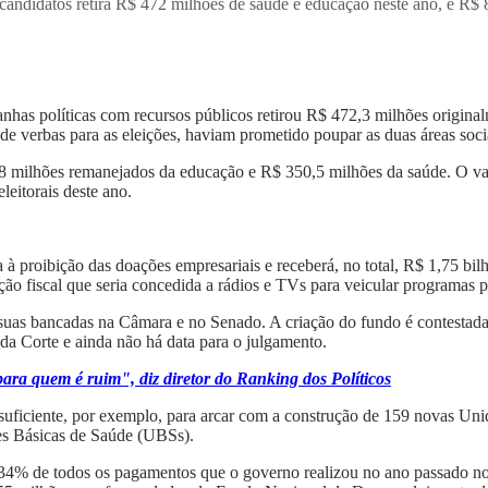
andidatos retira R$ 472 milhões de saúde e educação neste ano, e R$ 82
nhas políticas com recursos públicos retirou R$ 472,3 milhões original
e verbas para as eleições, haviam prometido poupar as duas áreas soci
8 milhões remanejados da educação e R$ 350,5 milhões da saúde. O val
leitorais deste ano.
à proibição das doações empresariais e receberá, no total, R$ 1,75 bi
o fiscal que seria concedida a rádios e TVs para veicular programas pa
 suas bancadas na Câmara e no Senado. A criação do fundo é contestad
 da Corte e ainda não há data para o julgamento.
para quem é ruim", diz diretor do Ranking dos Políticos
 suficiente, por exemplo, para arcar com a construção de 159 novas Un
es Básicas de Saúde (UBSs).
 34% de todos os pagamentos que o governo realizou no ano passado n