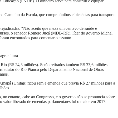
a Educação (FNDE). O dinheiro serve para construir e equipar
a Caminho da Escola, que compra ônibus e bicicletas para transporte
 prejudicadas. “Não aceito que mexa um centavo de saúde e
ecursos, o senador Romero Jucá (MDB-RR), líder do governo Michel
 foram encontrados para comentar o assunto.
agricultura.
o Rio (R$ 24,3 milhões). Serão retirados também R$ 33,6 milhões
tema adutor do Rio Piancó pelo Departamento Nacional de Obras
banos.
 Amapá (Unifap) ficou sem a emenda que previa R$ 27 milhões para a
lhões.
o, no entanto, cabe ao Congresso, e o governo não se pronuncia sobre
o valor liberado de emendas parlamentares foi o maior em 2017.