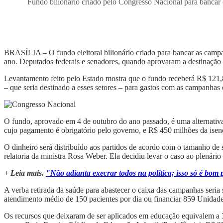
Fundo bilionário criado pelo Congresso Nacional para bancar c
BRASÍLIA – O fundo eleitoral bilionário criado para bancar as campa
ano. Deputados federais e senadores, quando aprovaram a destinação d
Levantamento feito pelo Estado mostra que o fundo receberá R$ 121,
– que seria destinado a esses setores – para gastos com as campanhas e
O fundo, aprovado em 4 de outubro do ano passado, é uma alternativa 
cujo pagamento é obrigatório pelo governo, e R$ 450 milhões da isençã
O dinheiro será distribuído aos partidos de acordo com o tamanho de
relatoria da ministra Rosa Weber. Ela decidiu levar o caso ao plenário
+ Leia mais.
"Não adianta execrar todos na política; isso só é bom 
A verba retirada da saúde para abastecer o caixa das campanhas seria
atendimento médio de 150 pacientes por dia ou financiar 859 Unidad
Os recursos que deixaram de ser aplicados em educação equivalem a