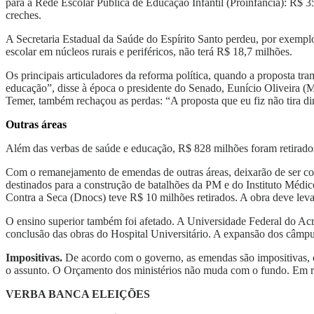
para a Rede Escolar Pública de Educação Infantil (Proinfância): R$
creches.
A Secretaria Estadual da Saúde do Espírito Santo perdeu, por exempl
escolar em núcleos rurais e periféricos, não terá R$ 18,7 milhões.
Os principais articuladores da reforma política, quando a proposta 
educação”, disse à época o presidente do Senado, Eunício Oliveira
Temer, também rechaçou as perdas: “A proposta que eu fiz não tira d
Outras áreas
Além das verbas de saúde e educação, R$ 828 milhões foram retirados d
Com o remanejamento de emendas de outras áreas, deixarão de ser com
destinados para a construção de batalhões da PM e do Instituto Médi
Contra a Seca (Dnocs) teve R$ 10 milhões retirados. A obra deve lev
O ensino superior também foi afetado. A Universidade Federal do Ac
conclusão das obras do Hospital Universitário. A expansão dos câmp
Impositivas.
De acordo com o governo, as emendas são impositivas, ou
o assunto. O Orçamento dos ministérios não muda com o fundo. Em 
VERBA BANCA ELEIÇÕES