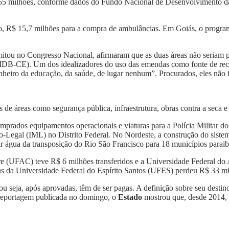
 355 milhões, conforme dados do Fundo Nacional de Desenvolvimento d
o, R$ 15,7 milhões para a compra de ambulâncias. Em Goiás, o program
tramitou no Congresso Nacional, afirmaram que as duas áreas não seriam
 (MDB-CE). Um dos idealizadores do uso das emendas como fonte de r
inheiro da educação, da saúde, de lugar nenhum”. Procurados, eles não
e áreas como segurança pública, infraestrutura, obras contra a seca e 
prados equipamentos operacionais e viaturas para a Polícia Militar d
co-Legal (IML) no Distrito Federal. No Nordeste, a construção do sis
ar água da transposição do Rio São Francisco para 18 municípios parai
re (UFAC) teve R$ 6 milhões transferidos e a Universidade Federal do
us da Universidade Federal do Espírito Santos (UFES) perdeu R$ 33 mi
 seja, após aprovadas, têm de ser pagas. A definição sobre seu destin
reportagem publicada no domingo, o
Estado
mostrou que, desde 2014, 