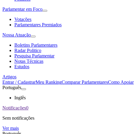
Parlamentar em Foco
Votações
Parlamentares Premiados
Nossa Atuação
Boletins Parlamentares
Radar Politico
Pesquisa Parlamentar
Notas Técnicas
Estudos
Artigos
Entrar / Cadastrar
Meu Ranking
Comparar Parlamentares
Como Apoiar
Português
Inglês
Notificações
0
Sem notificações
Ver mais
Português