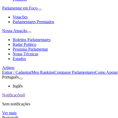
Parlamentar em Foco
Votações
Parlamentares Premiados
Nossa Atuação
Boletins Parlamentares
Radar Politico
Pesquisa Parlamentar
Notas Técnicas
Estudos
Artigos
Entrar / Cadastrar
Meu Ranking
Comparar Parlamentares
Como Apoiar
Português
Inglês
Notificações
0
Sem notificações
Ver mais
Português