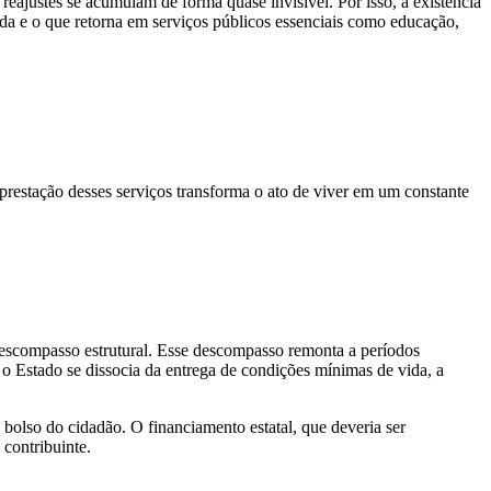
 reajustes se acumulam de forma quase invisível. Por isso, a existência
da e o que retorna em serviços públicos essenciais como educação,
 prestação desses serviços transforma o ato de viver em um constante
descompasso estrutural. Esse descompasso remonta a períodos
 o Estado se dissocia da entrega de condições mínimas de vida, a
 bolso do cidadão. O financiamento estatal, que deveria ser
contribuinte.