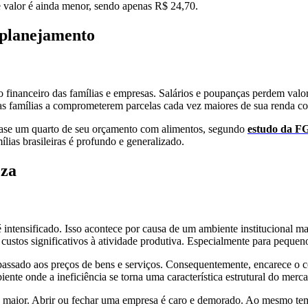
 valor é ainda menor, sendo apenas R$ 24,70.
 planejamento
o financeiro das famílias e empresas. Salários e poupanças perdem valor 
a as famílias a comprometerem parcelas cada vez maiores de sua renda c
uase um quarto de seu orçamento com alimentos, segundo
estudo da F
lias brasileiras é profundo e generalizado.
eza
l é intensificado. Isso acontece por causa de um ambiente institucional m
e custos significativos à atividade produtiva. Especialmente para pequ
repassado aos preços de bens e serviços. Consequentemente, encarece o c
iente onde a ineficiência se torna uma característica estrutural do merc
da maior. Abrir ou fechar uma empresa é caro e demorado. Ao mesmo tem