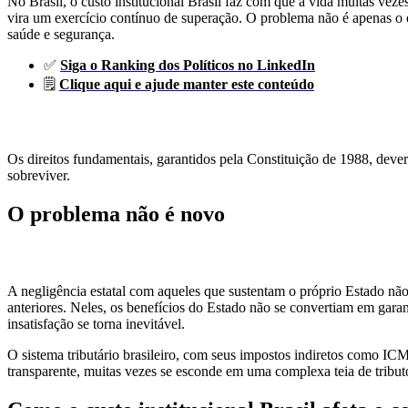
No Brasil, o custo institucional Brasil faz com que a vida muitas veze
vira um exercício contínuo de superação. O problema não é apenas o q
saúde e segurança.
✅
Siga o Ranking dos Políticos no LinkedIn
🗒️
Clique aqui e ajude manter este conteúdo
Os direitos fundamentais, garantidos pela Constituição de 1988, dever
sobreviver.
O problema não é novo
A negligência estatal com aqueles que sustentam o próprio Estado nã
anteriores. Neles, os benefícios do Estado não se convertiam em garan
insatisfação se torna inevitável.
O sistema tributário brasileiro, com seus impostos indiretos como ICM
transparente, muitas vezes se esconde em uma complexa teia de tribut