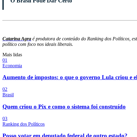
O Brasil Pode Dar Certo
Catarina Agra
é produtora de conteúdo do Ranking dos Políticos, e
político com foco nos ideais liberais.
Mais lidas
0
1
Economia
Aumento de impostos: o que o governo Lula criou e e
0
2
Brasil
Quem criou o Pix e como o sistema foi construído
0
3
Ranking dos Políticos
Posso votar em deputado federal de outro estado?