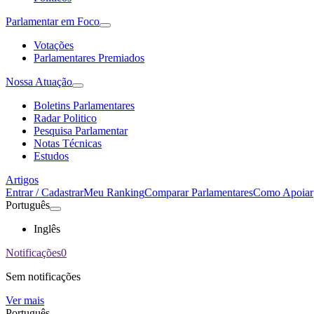
Parlamentar em Foco
Votações
Parlamentares Premiados
Nossa Atuação
Boletins Parlamentares
Radar Politico
Pesquisa Parlamentar
Notas Técnicas
Estudos
Artigos
Entrar / Cadastrar
Meu Ranking
Comparar Parlamentares
Como Apoiar
Português
Inglês
Notificações
0
Sem notificações
Ver mais
Português