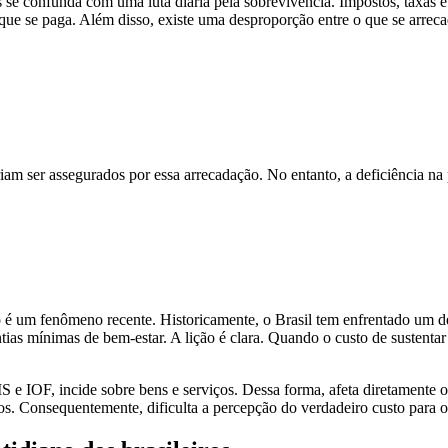
s se confunda com uma luta diária pela sobrevivência. Impostos, taxas e
ue se paga. Além disso, existe uma desproporção entre o que se arreca
iam ser assegurados por essa arrecadação. No entanto, a deficiência na
o é um fenômeno recente. Historicamente, o Brasil tem enfrentado um 
tias mínimas de bem-estar. A lição é clara. Quando o custo de sustentar
S e IOF, incide sobre bens e serviços. Dessa forma, afeta diretamente o
os. Consequentemente, dificulta a percepção do verdadeiro custo para o 