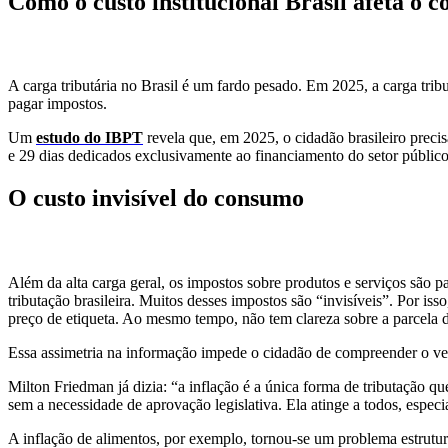
Como o custo institucional Brasil afeta o co
A carga tributária no Brasil é um fardo pesado. Em 2025, a carga trib
pagar impostos.
Um
estudo do IBPT
revela que, em 2025, o cidadão brasileiro precis
e 29 dias dedicados exclusivamente ao financiamento do setor públi
O custo invisível do consumo
Além da alta carga geral, os impostos sobre produtos e serviços são 
tributação brasileira. Muitos desses impostos são “invisíveis”. Por i
preço de etiqueta. Ao mesmo tempo, não tem clareza sobre a parcela de
Essa assimetria na informação impede o cidadão de compreender o ver
Milton Friedman já dizia: “a inflação é a única forma de tributação q
sem a necessidade de aprovação legislativa. Ela atinge a todos, espec
A inflação de alimentos, por exemplo, tornou-se um problema estrutu