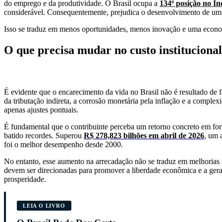
do emprego e da produtividade. O Brasil ocupa a
134ª posição no Í
considerável. Consequentemente, prejudica o desenvolvimento de um s
Isso se traduz em menos oportunidades, menos inovação e uma economi
O que precisa mudar no custo institucional
É evidente que o encarecimento da vida no Brasil não é resultado de fa
da tributação indireta, a corrosão monetária pela inflação e a compl
apenas ajustes pontuais.
É fundamental que o contribuinte perceba um retorno concreto em forma
batido recordes. Superou
R$ 278,823 bilhões em abril de 2026
, um 
foi o melhor desempenho desde 2000.
No entanto, esse aumento na arrecadação não se traduz em melhorias si
devem ser direcionadas para promover a liberdade econômica e a gera
prosperidade.
LEIA O LIVRO