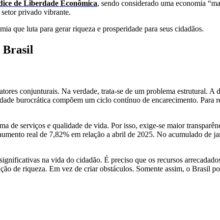
ndice de Liberdade Econômica
, sendo considerado uma economia “majo
etor privado vibrante.
a que luta para gerar riqueza e prosperidade para seus cidadãos.
 Brasil
tores conjunturais. Na verdade, trata-se de um problema estrutural. A d
exidade burocrática compõem um ciclo contínuo de encarecimento. Para 
 de serviços e qualidade de vida. Por isso, exige-se maior transparênci
aumento real de 7,82% em relação a abril de 2025. No acumulado de jan
gnificativas na vida do cidadão. É preciso que os recursos arrecadados 
ção de riqueza. Em vez de criar obstáculos. Somente assim, o Brasil p