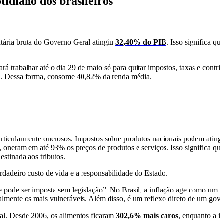
tidiano dos brasileiros
utária bruta do Governo Geral atingiu
32,40% do PIB
. Isso significa 
ará trabalhar até o dia 29 de maio só para quitar impostos, taxas e cont
co. Dessa forma, consome 40,82% da renda média.
particularmente onerosos. Impostos sobre produtos nacionais podem ati
sso, oneram em até 93% os preços de produtos e serviços. Isso signific
stinada aos tributos.
dadeiro custo de vida e a responsabilidade do Estado.
ue pode ser imposta sem legislação”. No Brasil, a inflação age como um
ialmente os mais vulneráveis. Além disso, é um reflexo direto de um go
ral. Desde 2006, os alimentos ficaram
302,6% mais caros
, enquanto a 