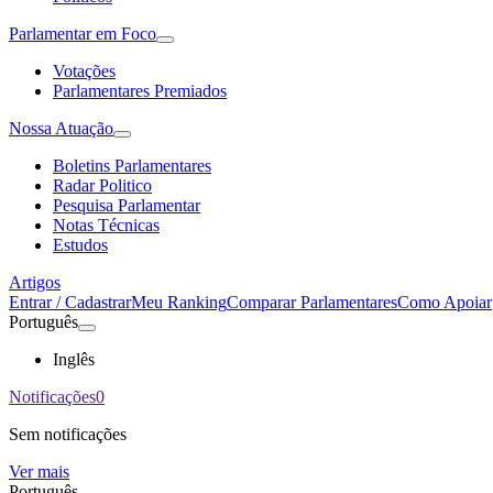
Parlamentar em Foco
Votações
Parlamentares Premiados
Nossa Atuação
Boletins Parlamentares
Radar Politico
Pesquisa Parlamentar
Notas Técnicas
Estudos
Artigos
Entrar / Cadastrar
Meu Ranking
Comparar Parlamentares
Como Apoiar
Português
Inglês
Notificações
0
Sem notificações
Ver mais
Português