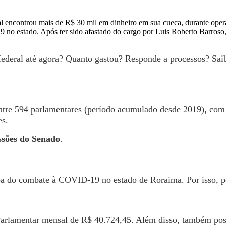
l encontrou mais de R$ 30 mil em dinheiro em sua cueca, durante oper
 no estado. Após ter sido afastado do cargo por Luis Roberto Barroso
deral até agora? Quanto gastou? Responde a processos? Saiba
entre 594 parlamentares (período acumulado desde 2019), com
es.
ssões do Senado
.
ba do combate à COVID-19 no estado de Roraima. Por isso, per
rlamentar mensal de R$ 40.724,45. Além disso, também possu