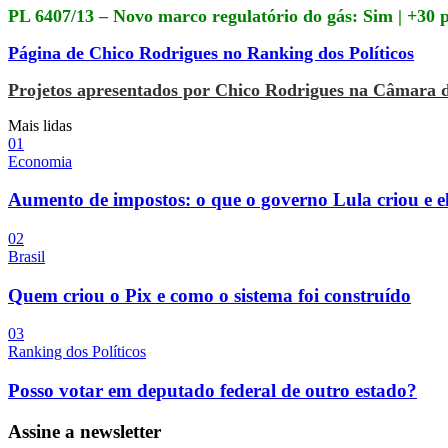
PL 6407/13 – Novo marco regulatório do gás: Sim | +30 
Página de Chico Rodrigues no Ranking dos Políticos
Projetos apresentados por Chico Rodrigues na Câmara 
Mais lidas
0
1
Economia
Aumento de impostos: o que o governo Lula criou e e
0
2
Brasil
Quem criou o Pix e como o sistema foi construído
0
3
Ranking dos Políticos
Posso votar em deputado federal de outro estado?
Assine a newsletter