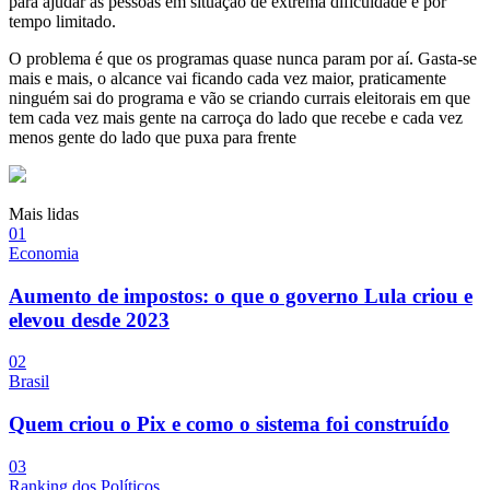
para ajudar as pessoas em situação de extrema dificuldade e por
tempo limitado.
O problema é que os programas quase nunca param por aí. Gasta-se
mais e mais, o alcance vai ficando cada vez maior, praticamente
ninguém sai do programa e vão se criando currais eleitorais em que
tem cada vez mais gente na carroça do lado que recebe e cada vez
menos gente do lado que puxa para frente
Mais lidas
0
1
Economia
Aumento de impostos: o que o governo Lula criou e
elevou desde 2023
0
2
Brasil
Quem criou o Pix e como o sistema foi construído
0
3
Ranking dos Políticos