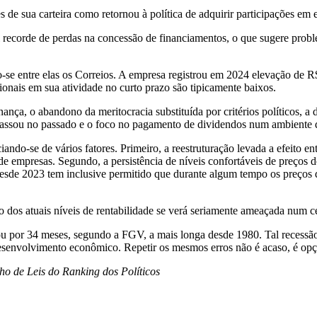
e sua carteira como retornou à política de adquirir participações em
l recorde de perdas na concessão de financiamentos, o que sugere prob
do-se entre elas os Correios. A empresa registrou em 2024 elevação de R
cionais em sua atividade no curto prazo são tipicamente baixos.
ça, o abandono da meritocracia substituída por critérios políticos, a
acassou no passado e o foco no pagamento de dividendos num ambiente 
ndo-se de vários fatores. Primeiro, a reestruturação levada a efeito en
 de empresas. Segundo, a persistência de níveis confortáveis de preços
esde 2023 tem inclusive permitido que durante algum tempo os preços 
 dos atuais níveis de rentabilidade se verá seriamente ameaçada num c
u por 34 meses, segundo a FGV, a mais longa desde 1980. Tal recessão,
esenvolvimento econômico. Repetir os mesmos erros não é acaso, é opç
o de Leis do Ranking dos Políticos