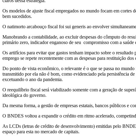
claros dessa estratégia.
Os modelos de ajuste fiscal empregados no mundo focam em cortes de
bem sucedidos.
O natimorto arcabouço fiscal foi sui generis ao envolver simultaneame
Manobrando a contabilidade, ao excluir despesas do cômputo do resul
primário zero, indicador enganoso de seu compromisso com a saúde d
Os artifícios para evitar que gastos tenham impacto sobre o resultado 
emprego se repete recentemente com as despesas para restituição dos 
Do ponto de vista econômico, o relevante é o que se passa no mundo r
transmitido por ela não é bom, como evidenciado pela persistência de p
excetuando o ano da pandemia.
O reequilíbrio fiscal será viabilizado somente com a geração de supe
ideológica do governo.
Da mesma forma, a gestão de empresas estatais, bancos públicos e co
O BNDES voltou a expandir o crédito em ritmo acelerado, competind
As LCDs (letras de crédito de desenvolvimento) emitidas pelo BNDES
espaço para esta no mercado de capitais.