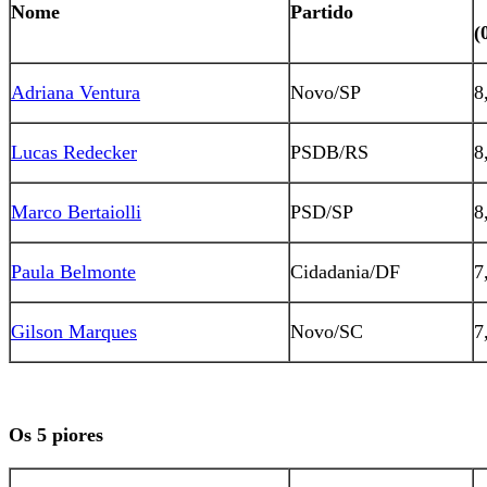
Nome
Partido
(
Adriana Ventura
Novo/SP
8
Lucas Redecker
PSDB/RS
8
Marco Bertaiolli
PSD/SP
8
Paula Belmonte
Cidadania/DF
7
Gilson Marques
Novo/SC
7
Os 5 piores