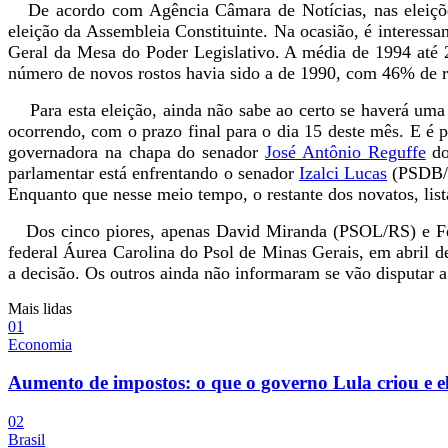
De acordo com Agência Câmara de Notícias, nas eleições
eleição da Assembleia Constituinte. Na ocasião, é interess
Geral da Mesa do Poder Legislativo. A média de 1994 até 
número de novos rostos havia sido a de 1990, com 46% de 
Para esta eleição, ainda não sabe ao certo se haverá uma 
ocorrendo, com o prazo final para o dia 15 deste mês. E é
governadora na chapa do senador
José Antônio Reguffe
do
parlamentar está enfrentando o senador
Izalci Lucas
(PSDB/D
Enquanto que nesse meio tempo, o restante dos novatos, lis
Dos cinco piores, apenas David Miranda (PSOL/RS) e Fern
federal Áurea Carolina do Psol de Minas Gerais, em abril 
a decisão. Os outros ainda não informaram se vão disputar 
Mais lidas
0
1
Economia
Aumento de impostos: o que o governo Lula criou e e
0
2
Brasil