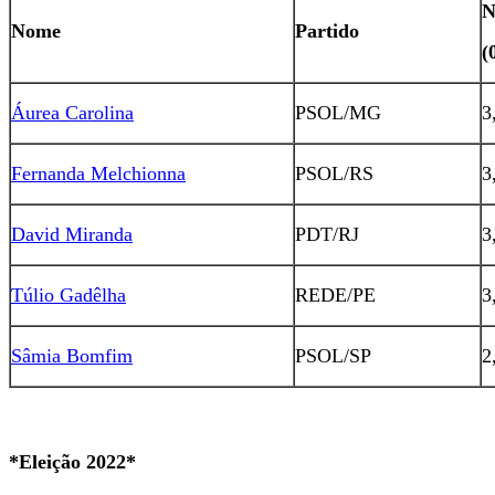
N
Nome
Partido
(
Áurea Carolina
PSOL/MG
3
Fernanda Melchionna
PSOL/RS
3
David Miranda
PDT/RJ
3
Túlio Gadêlha
REDE/PE
3
Sâmia Bomfim
PSOL/SP
2
*Eleição 2022*