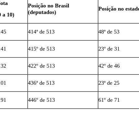
ota
Posição no Brasil
Posição no estad
(deputados)
0 a 10)
,45
414ª de 513
48ª de 53
,41
415º de 513
23º de 31
,32
422º de 513
42º de 46
,01
436ª de 513
23ª de 25
,91
446º de 513
61º de 71