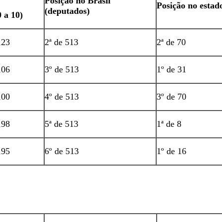
Posição no Brasil
Posição no estad
(deputados)
0 a 10)
,23
2ª de 513
2ª de 70
,06
3º de 513
1º de 31
,00
4º de 513
3º de 70
,98
5ª de 513
1ª de 8
,95
6º de 513
1º de 16