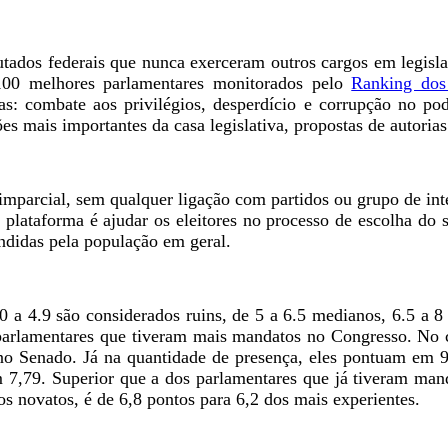
tados federais que nunca exerceram outros cargos em legis
100 melhores parlamentares monitorados pelo
Ranking dos 
as: combate aos privilégios, desperdício e corrupção no pod
s mais importantes da casa legislativa, propostas de autorias 
mparcial, sem qualquer ligação com partidos ou grupo de inte
da plataforma é ajudar os eleitores no processo de escolha do
ndidas pela população em geral.
 4.9 são considerados ruins, de 5 a 6.5 medianos, 6.5 a 8 b
rlamentares que tiveram mais mandatos no Congresso. No ca
no Senado. Já na quantidade de presença, eles pontuam em 9
 7,79. Superior que a dos parlamentares que já tiveram manda
aos novatos, é de 6,8 pontos para 6,2 dos mais experientes.