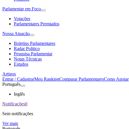
Parlamentar em Foco
Votações
Parlamentares Premiados
Nossa Atuação
Boletins Parlamentares
Radar Politico
Pesquisa Parlamentar
Notas Técnicas
Estudos
Artigos
Entrar / Cadastrar
Meu Ranking
Comparar Parlamentares
Como Apoiar
Português
Inglês
Notificações
0
Sem notificações
Ver mais
Português