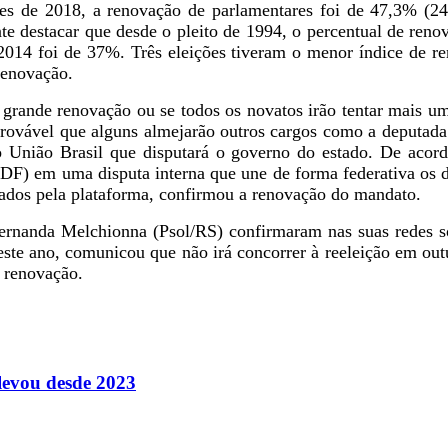
 de 2018, a renovação de parlamentares foi de 47,3% (24
ante destacar que desde o pleito de 1994, o percentual de ren
2014 foi de 37%. Três eleições tiveram o menor índice de re
renovação.
grande renovação ou se todos os novatos irão tentar mais um
 provável que alguns almejarão outros cargos como a deputada
 União Brasil que disputará o governo do estado. De acor
F) em uma disputa interna que une de forma federativa os d
tados pela plataforma, confirmou a renovação do mandato.
anda Melchionna (Psol/RS) confirmaram nas suas redes soci
deste ano, comunicou que não irá concorrer à reeleição em o
a renovação.
levou desde 2023