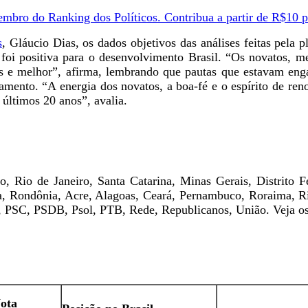
mbro do Ranking dos Políticos. Contribua a partir de R$10 
s
, Gláucio Dias, os dados objetivos das análises feitas pel
o foi positiva para o desenvolvimento Brasil. “Os novatos, 
is e melhor”, afirma, lembrando que pautas que estavam eng
mento. “A energia dos novatos, a boa-fé e o espírito de re
 últimos 20 anos”, avalia.
io de Janeiro, Santa Catarina, Minas Gerais, Distrito Fe
, Rondônia, Acre, Alagoas, Ceará, Pernambuco, Roraima, Rio
SC, PSDB, Psol, PTB, Rede, Republicanos, União. Veja os c
ota