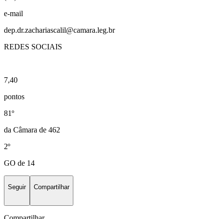
e-mail
dep.dr.zachariascalil@camara.leg.br
REDES SOCIAIS
7,40
pontos
81º
da Câmara de 462
2º
GO de 14
Seguir
Compartilhar
Compartilhar