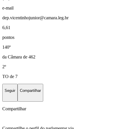
e-mail
dep.vicentinhojunior@camara.leg.br
6,61
pontos
140º
da Câmara de 462
2º
TO de 7
Seguir
Compartilhar
Compartilhar
Compartilhe o perfil do parlamentar via