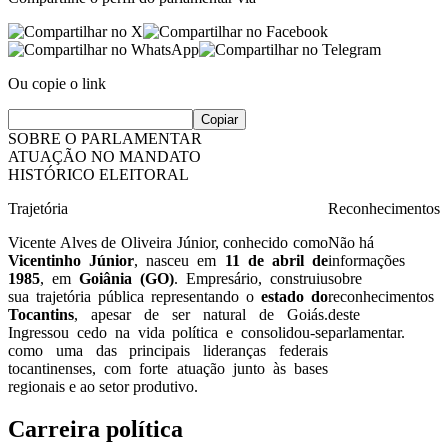
Ou copie o link
Copiar
SOBRE O PARLAMENTAR
ATUAÇÃO NO MANDATO
HISTÓRICO ELEITORAL
Trajetória
Reconhecimentos
Vicente Alves de Oliveira Júnior, conhecido como
Não há
Vicentinho Júnior
, nasceu em
11 de abril de
informações
1985
, em
Goiânia (GO)
. Empresário, construiu
sobre
sua trajetória pública representando o
estado do
reconhecimentos
Tocantins
, apesar de ser natural de Goiás.
deste
Ingressou cedo na vida política e consolidou-se
parlamentar.
como uma das principais lideranças federais
tocantinenses, com forte atuação junto às bases
regionais e ao setor produtivo.
Carreira política