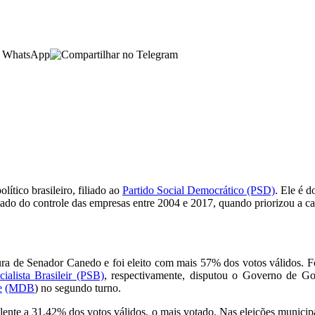
ítico brasileiro, filiado ao
Partido Social Democrático (PSD)
. Ele é 
tado do controle das empresas entre 2004 e 2017, quando priorizou a carr
itura de Senador Canedo e foi eleito com mais 57% dos votos válidos.
cialista Brasileir (PSB)
, respectivamente, disputou o Governo de Go
e
(MDB
) no segundo turno.
lente a 31,42% dos votos válidos, o mais votado. Nas eleições municip