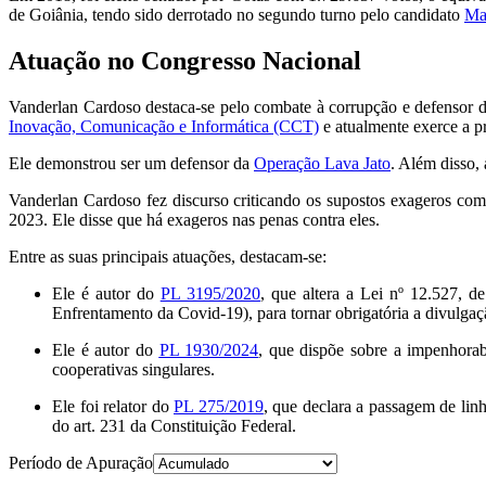
de Goiânia, tendo sido derrotado no segundo turno pelo candidato
Ma
Atuação no Congresso Nacional
Vanderlan Cardoso destaca-se pelo combate à corrupção e defensor das
Inovação, Comunicação e Informática (CCT)
e atualmente exerce a p
Ele demonstrou ser um defensor da
Operação Lava Jato
. Além disso,
Vanderlan Cardoso fez discurso criticando os supostos exageros come
2023. Ele disse que há exageros nas penas contra eles.
Entre as suas principais atuações, destacam-se:
Ele é autor do
PL 3195/2020
, que altera a Lei nº 12.527, 
Enfrentamento da Covid-19), para tornar obrigatória a divulgaçã
Ele é autor do
PL 1930/2024
, que dispõe sobre a impenhorabi
cooperativas singulares.
Ele foi relator do
PL 275/2019
, que declara a passagem de linh
do art. 231 da Constituição Federal.
Período de Apuração