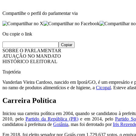
Compartilhe o perfil do parlamentar via
Ou copie o link
Copiar
SOBRE O PARLAMENTAR
ATUAÇÃO NO MANDATO
HISTÓRICO ELEITORAL
Trajetória
Vanderlan Vieira Cardoso, nascido em Iporá/GO, é um empresário e pol
no ramo de produtos alimentícios e de higiene, a
Cicopal
. Esteve afas
Carreira Política
Iniciou sua carreira política em 2004, quando se candidatou à prefe
2010, pelo
Partido da República (PR)
e em 2014, pelo
Partido So
candidatou à prefeitura de
Goiânia
, mas foi derrotado por
Iris Rezend
Em 2018, foi eleito senador por Goiás com 1.729.637 votos, o equiva