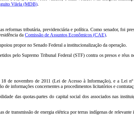
guito Vilela (MDB)
.
 reformas tributária, previdenciária e política. Como senador, foi pre
residência da
Comissão de Assuntos Econômicos (CAE)
.
 apoiou propor no Senado Federal a institucionalização da operação.
tidos pelo Supremo Tribunal Federal (STF) contra os presos e réus no
de 18 de novembro de 2011 (Lei de Acesso à Informação), e a Lei nº
o de informações concernentes a procedimentos licitatórios e contrataç
lidade das quotas-partes do capital social dos associados nas institui
as de transmissão de energia elétrica por terras indígenas de relevante