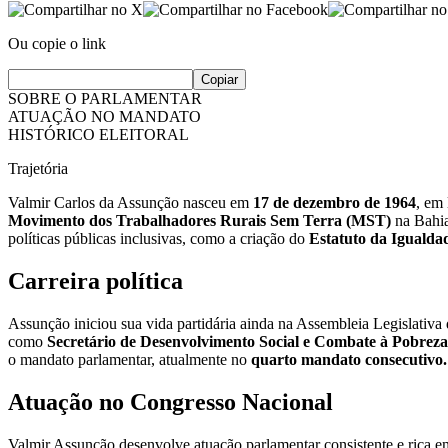
Ou copie o link
Copiar
SOBRE O PARLAMENTAR
ATUAÇÃO NO MANDATO
HISTÓRICO ELEITORAL
Trajetória
Valmir Carlos da Assunção nasceu em
17 de dezembro de 1964
, em
Movimento dos Trabalhadores Rurais Sem Terra (MST)
na Bahia
políticas públicas inclusivas, como a criação do
Estatuto da Igualdad
Carreira política
Assunção iniciou sua vida partidária ainda na Assembleia Legislativ
como
Secretário de Desenvolvimento Social e Combate à Pobrez
o mandato parlamentar, atualmente no
quarto mandato consecutivo
Atuação no Congresso Nacional
Valmir Assunção desenvolve atuação parlamentar consistente e rica em