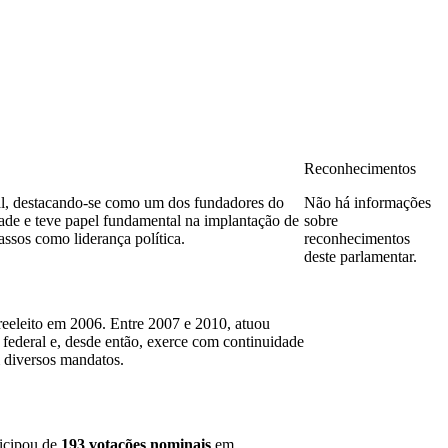
Reconhecimentos
cial, destacando-se como um dos fundadores do
Não há informações
dade e teve papel fundamental na implantação de
sobre
assos como liderança política.
reconhecimentos
deste parlamentar.
reeleito em 2006. Entre 2007 e 2010, atuou
 federal e, desde então, exerce com continuidade
diversos mandatos.
ticipou de
193 votações nominais
em