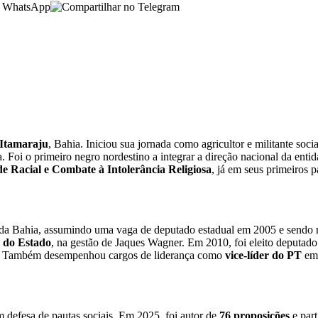
Itamaraju
, Bahia. Iniciou sua jornada como agricultor e militante so
. Foi o primeiro negro nordestino a integrar a direção nacional da enti
e Racial e Combate à Intolerância Religiosa
, já em seus primeiros p
a da Bahia, assumindo uma vaga de deputado estadual em 2005 e sendo 
a do Estado
, na gestão de Jaques Wagner. Em 2010, foi eleito deputado
.
Também desempenhou cargos de liderança como
vice-líder do PT
em 
 defesa de pautas sociais. Em 2025, foi autor de
76 proposições
e par