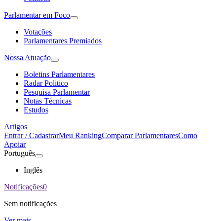
Parlamentar em Foco
Votações
Parlamentares Premiados
Nossa Atuação
Boletins Parlamentares
Radar Politico
Pesquisa Parlamentar
Notas Técnicas
Estudos
Artigos
Entrar / Cadastrar
Meu Ranking
Comparar Parlamentares
Como
Apoiar
Português
Inglês
Notificações
0
Sem notificações
Ver mais