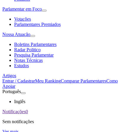
Parlamentar em Foco
Votações
Parlamentares Premiados
Nossa Atuação
Boletins Parlamentares
Radar Politico
Pesquisa Parlamentar
Notas Técnicas
Estudos
Artigos
Entrar / Cadastrar
Meu Ranking
Comparar Parlamentares
Como
Apoiar
Português
Inglês
Notificações
0
Sem notificações
Ver mais