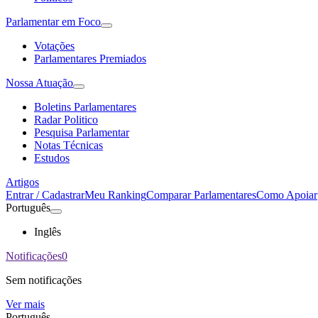
Parlamentar em Foco
Votações
Parlamentares Premiados
Nossa Atuação
Boletins Parlamentares
Radar Politico
Pesquisa Parlamentar
Notas Técnicas
Estudos
Artigos
Entrar / Cadastrar
Meu Ranking
Comparar Parlamentares
Como Apoiar
Português
Inglês
Notificações
0
Sem notificações
Ver mais
Português