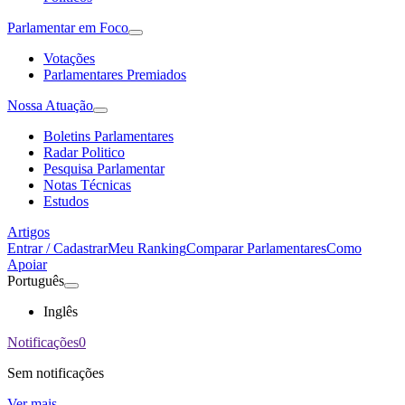
Parlamentar em Foco
Votações
Parlamentares Premiados
Nossa Atuação
Boletins Parlamentares
Radar Politico
Pesquisa Parlamentar
Notas Técnicas
Estudos
Artigos
Entrar / Cadastrar
Meu Ranking
Comparar Parlamentares
Como
Apoiar
Português
Inglês
Notificações
0
Sem notificações
Ver mais