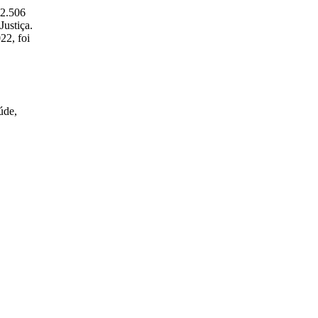
12.506
Justiça.
22, foi
úde,