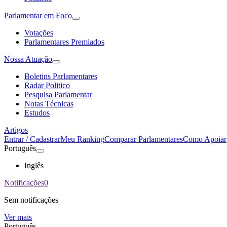
Parlamentar em Foco
Votações
Parlamentares Premiados
Nossa Atuação
Boletins Parlamentares
Radar Politico
Pesquisa Parlamentar
Notas Técnicas
Estudos
Artigos
Entrar / Cadastrar
Meu Ranking
Comparar Parlamentares
Como Apoiar
Português
Inglês
Notificações
0
Sem notificações
Ver mais
Português