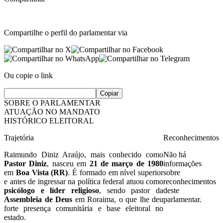
Compartilhe o perfil do parlamentar via
Ou copie o link
Copiar
SOBRE O PARLAMENTAR
ATUAÇÃO NO MANDATO
HISTÓRICO ELEITORAL
Trajetória
Reconhecimentos
Raimundo Diniz Araújo, mais conhecido como
Não há
Pastor Diniz
, nasceu em
21 de março de 1980
informações
em
Boa Vista (RR)
. É formado em nível superior
sobre
e antes de ingressar na política federal atuou como
reconhecimentos
psicólogo e líder religioso
, sendo pastor da
deste
Assembleia de Deus
em Roraima, o que lhe deu
parlamentar.
forte presença comunitária e base eleitoral no
estado.