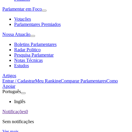
Parlamentar em Foco
Votações
Parlamentares Premiados
Nossa Atuação
Boletins Parlamentares
Radar Politico
Pesquisa Parlamentar
Notas Técnicas
Estudos
Artigos
Entrar / Cadastrar
Meu Ranking
Comparar Parlamentares
Como
Apoiar
Português
Inglês
Notificações
0
Sem notificações
Ver mais