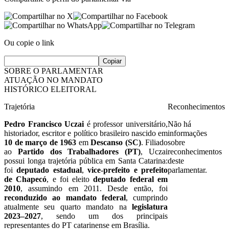
Ou copie o link
Copiar
SOBRE O PARLAMENTAR
ATUAÇÃO NO MANDATO
HISTÓRICO ELEITORAL
Trajetória
Reconhecimentos
Pedro Francisco Uczai
é professor universitário,
Não há
historiador, escritor e político brasileiro nascido em
informações
10 de março de 1963
em
Descanso (SC)
. Filiado
sobre
ao
Partido dos Trabalhadores (PT)
, Uczai
reconhecimentos
possui longa trajetória pública em Santa Catarina:
deste
foi
deputado estadual
,
vice-prefeito e prefeito
parlamentar.
de Chapecó
, e foi eleito
deputado federal em
2010
, assumindo em 2011. Desde então, foi
reconduzido ao mandato federal
, cumprindo
atualmente seu quarto mandato na
legislatura
2023–2027
, sendo um dos principais
representantes do PT catarinense em Brasília.