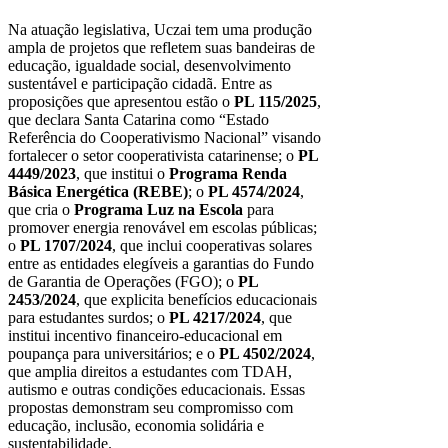
Na atuação legislativa, Uczai tem uma produção
ampla de projetos que refletem suas bandeiras de
educação, igualdade social, desenvolvimento
sustentável e participação cidadã. Entre as
proposições que apresentou estão o
PL 115/2025
,
que declara Santa Catarina como “Estado
Referência do Cooperativismo Nacional” visando
fortalecer o setor cooperativista catarinense; o
PL
4449/2023
, que institui o
Programa Renda
Básica Energética (REBE)
; o
PL 4574/2024
,
que cria o
Programa Luz na Escola
para
promover energia renovável em escolas públicas;
o
PL 1707/2024
, que inclui cooperativas solares
entre as entidades elegíveis a garantias do Fundo
de Garantia de Operações (FGO); o
PL
2453/2024
, que explicita benefícios educacionais
para estudantes surdos; o
PL 4217/2024
, que
institui incentivo financeiro-educacional em
poupança para universitários; e o
PL 4502/2024
,
que amplia direitos a estudantes com TDAH,
autismo e outras condições educacionais. Essas
propostas demonstram seu compromisso com
educação, inclusão, economia solidária e
sustentabilidade.