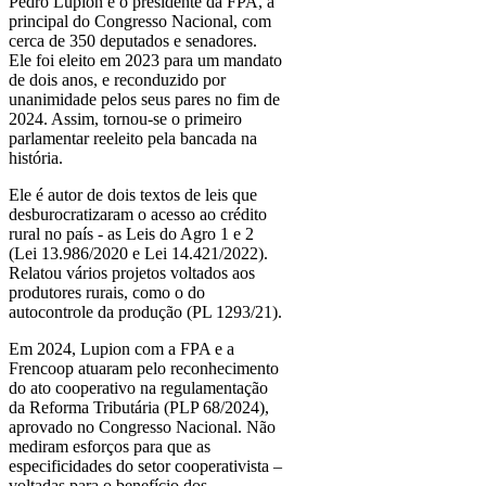
Pedro Lupion é o presidente da FPA, a
principal do Congresso Nacional, com
cerca de 350 deputados e senadores.
Ele foi eleito em 2023 para um mandato
de dois anos, e reconduzido por
unanimidade pelos seus pares no fim de
2024. Assim, tornou-se o primeiro
parlamentar reeleito pela bancada na
história.
Ele é autor de dois textos de leis que
desburocratizaram o acesso ao crédito
rural no país - as Leis do Agro 1 e 2
(Lei 13.986/2020 e Lei 14.421/2022).
Relatou vários projetos voltados aos
produtores rurais, como o do
autocontrole da produção (PL 1293/21).
Em 2024, Lupion com a FPA e a
Frencoop atuaram pelo reconhecimento
do ato cooperativo na regulamentação
da Reforma Tributária (PLP 68/2024),
aprovado no Congresso Nacional. Não
mediram esforços para que as
especificidades do setor cooperativista –
voltadas para o benefício dos