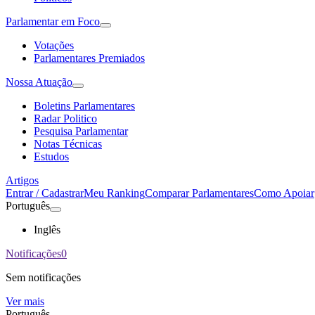
Parlamentar em Foco
Votações
Parlamentares Premiados
Nossa Atuação
Boletins Parlamentares
Radar Politico
Pesquisa Parlamentar
Notas Técnicas
Estudos
Artigos
Entrar / Cadastrar
Meu Ranking
Comparar Parlamentares
Como Apoiar
Português
Inglês
Notificações
0
Sem notificações
Ver mais
Português