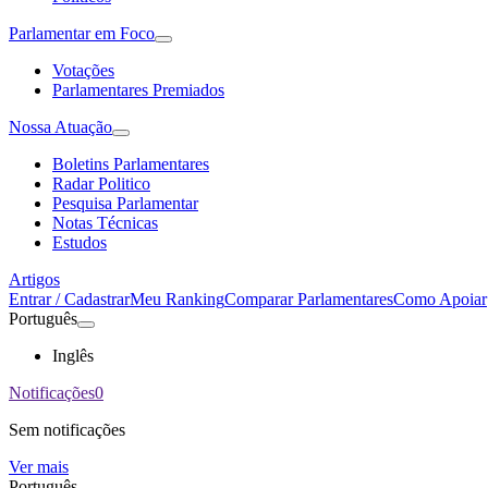
Parlamentar em Foco
Votações
Parlamentares Premiados
Nossa Atuação
Boletins Parlamentares
Radar Politico
Pesquisa Parlamentar
Notas Técnicas
Estudos
Artigos
Entrar / Cadastrar
Meu Ranking
Comparar Parlamentares
Como Apoiar
Português
Inglês
Notificações
0
Sem notificações
Ver mais
Português