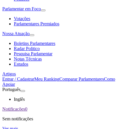
Parlamentar em Foco
Votações
Parlamentares Premiados
Nossa Atuação
Boletins Parlamentares
Radar Politico
Pesquisa Parlamentar
Notas Técnicas
Estudos
Artigos
Entrar / Cadastrar
Meu Ranking
Comparar Parlamentares
Como
Apoiar
Português
Inglês
Notificações
0
Sem notificações
Ver mais