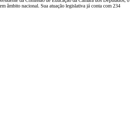
o presidente da Comissão de Educação da Câmara dos Deputados, o
 em âmbito nacional. Sua atuação legislativa já conta com 234