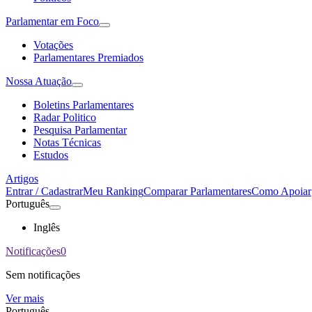
Parlamentar em Foco
Votações
Parlamentares Premiados
Nossa Atuação
Boletins Parlamentares
Radar Politico
Pesquisa Parlamentar
Notas Técnicas
Estudos
Artigos
Entrar / Cadastrar
Meu Ranking
Comparar Parlamentares
Como Apoiar
Português
Inglês
Notificações
0
Sem notificações
Ver mais
Português