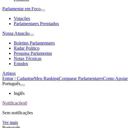
Parlamentar em Foco
Votações
Parlamentares Premiados
Nossa Atuação
Boletins Parlamentares
Radar Politico
Pesquisa Parlamentar
Notas Técnicas
Estudos
Artigos
Entrar / Cadastrar
Meu Ranking
Comparar Parlamentares
Como Apoiar
Português
Inglês
Notificações
0
Sem notificações
Ver mais
Português