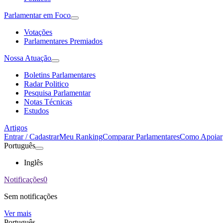
Parlamentar em Foco
Votações
Parlamentares Premiados
Nossa Atuação
Boletins Parlamentares
Radar Politico
Pesquisa Parlamentar
Notas Técnicas
Estudos
Artigos
Entrar / Cadastrar
Meu Ranking
Comparar Parlamentares
Como Apoiar
Português
Inglês
Notificações
0
Sem notificações
Ver mais
Português