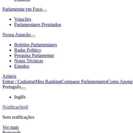
Parlamentar em Foco
Votações
Parlamentares Premiados
Nossa Atuação
Boletins Parlamentares
Radar Politico
Pesquisa Parlamentar
Notas Técnicas
Estudos
Artigos
Entrar / Cadastrar
Meu Ranking
Comparar Parlamentares
Como Apoiar
Português
Inglês
Notificações
0
Sem notificações
Ver mais
Português