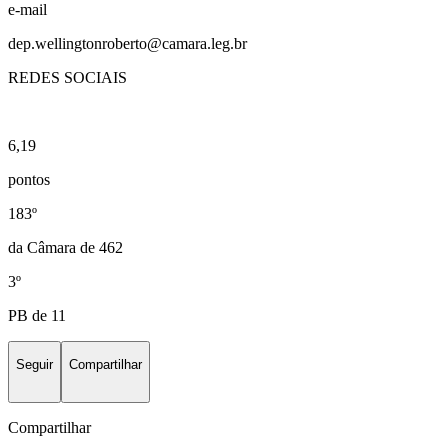
e-mail
dep.wellingtonroberto@camara.leg.br
REDES SOCIAIS
6,19
pontos
183º
da Câmara de 462
3º
PB de 11
Seguir
Compartilhar
Compartilhar