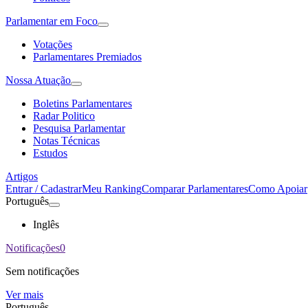
Parlamentar em Foco
Votações
Parlamentares Premiados
Nossa Atuação
Boletins Parlamentares
Radar Politico
Pesquisa Parlamentar
Notas Técnicas
Estudos
Artigos
Entrar / Cadastrar
Meu Ranking
Comparar Parlamentares
Como Apoiar
Português
Inglês
Notificações
0
Sem notificações
Ver mais
Português