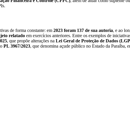
zação Financeira e Controle (CFFC)
, além de atuar como suplente o
Is.
tivas de forma constante: em
2023 foram 137 de sua autoria
, e ao l
jeto relatado
em exercícios anteriores. Entre os exemplos de iniciativa
2025
, que propõe alterações na
Lei Geral de Proteção de Dados (LG
 o
PL 3967/2023
, que denomina açude público no Estado da Paraíba, ent