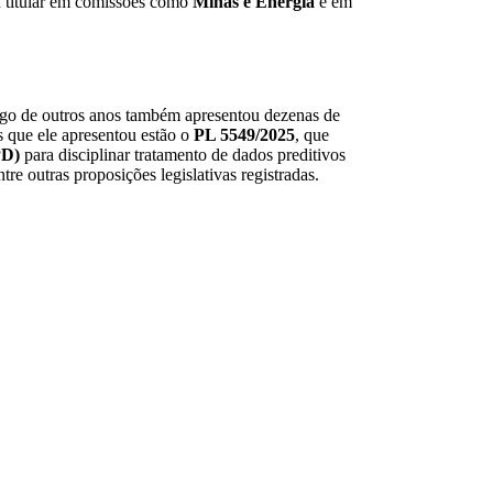
u titular em comissões como
Minas e Energia
e em
ongo de outros anos também apresentou dezenas de
s que ele apresentou estão o
PL 5549/2025
, que
PD)
para disciplinar tratamento de dados preditivos
re outras proposições legislativas registradas.