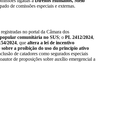
omissões ligadas à
Direitos Humanos, Meio
cipado de comissões especiais e externas.
registradas no portal da Câmara dos
de popular comunitária no SUS
; o
PL 2412/2024
,
154/2024
, que
altera a lei de incentivo
 sobre a proibição do uso do princípio ativo
nclusão de catadores como segurados especiais
 coautor de proposições sobre auxílio emergencial a