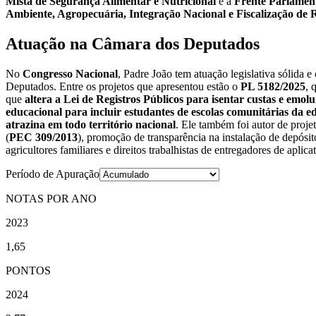
Mista de Segurança Alimentar e Nutricional
e a
Frente Parlamen
Ambiente, Agropecuária, Integração Nacional e Fiscalização d
Atuação na Câmara dos Deputados
No
Congresso Nacional
, Padre João tem atuação legislativa sólida 
Deputados. Entre os projetos que apresentou estão o
PL 5182/2025
, 
que
altera a Lei de Registros Públicos para isentar custas e emo
educacional para incluir estudantes de escolas comunitárias da
atrazina em todo território nacional
. Ele também foi autor de proj
(
PEC 309/2013
), promoção de transparência na instalação de depósito
agricultores familiares e direitos trabalhistas de entregadores de aplica
Período de Apuração
NOTAS POR ANO
2023
1,65
PONTOS
2024