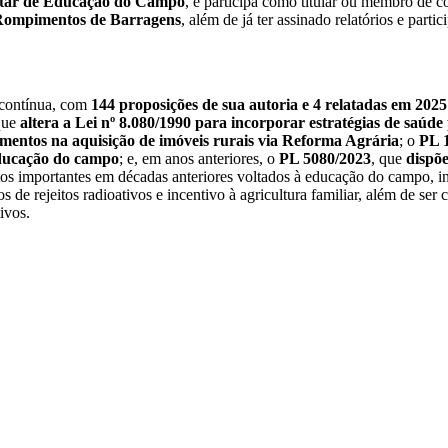
tar de Educação do Campo
, e participa como titular ou membro de c
e Rompimentos de Barragens
, além de já ter assinado relatórios e parti
e contínua, com
144 proposições de sua autoria e 4 relatadas em 2025
que
altera a Lei nº 8.080/1990 para incorporar estratégias de saú
lumentos na aquisição de imóveis rurais via Reforma Agrária
; o
PL 
 educação do campo
; e, em anos anteriores, o
PL 5080/2023
, que
dispõe
etos importantes em décadas anteriores voltados à educação do campo, i
s de rejeitos radioativos e incentivo à agricultura familiar, além de ser
tivos.