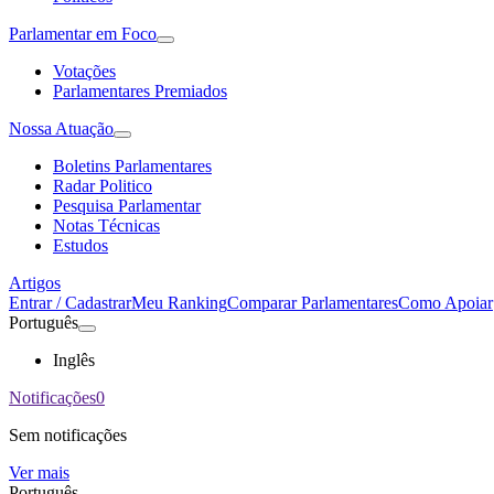
Parlamentar em Foco
Votações
Parlamentares Premiados
Nossa Atuação
Boletins Parlamentares
Radar Politico
Pesquisa Parlamentar
Notas Técnicas
Estudos
Artigos
Entrar / Cadastrar
Meu Ranking
Comparar Parlamentares
Como Apoiar
Português
Inglês
Notificações
0
Sem notificações
Ver mais
Português