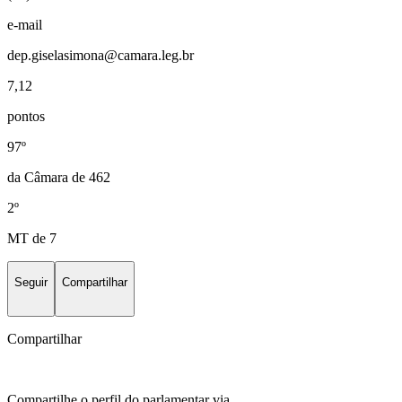
e-mail
dep.giselasimona@camara.leg.br
7,12
pontos
97º
da Câmara de 462
2º
MT de 7
Seguir
Compartilhar
Compartilhar
Compartilhe o perfil do parlamentar via