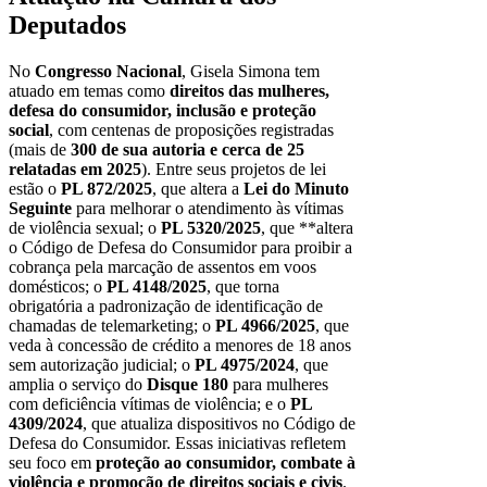
Deputados
No
Congresso Nacional
, Gisela Simona tem
atuado em temas como
direitos das mulheres,
defesa do consumidor, inclusão e proteção
social
, com centenas de proposições registradas
(mais de
300 de sua autoria e cerca de 25
relatadas em 2025
). Entre seus projetos de lei
estão o
PL 872/2025
, que altera a
Lei do Minuto
Seguinte
para melhorar o atendimento às vítimas
de violência sexual; o
PL 5320/2025
, que **altera
o Código de Defesa do Consumidor para proibir a
cobrança pela marcação de assentos em voos
domésticos; o
PL 4148/2025
, que torna
obrigatória a padronização de identificação de
chamadas de telemarketing; o
PL 4966/2025
, que
veda à concessão de crédito a menores de 18 anos
sem autorização judicial; o
PL 4975/2024
, que
amplia o serviço do
Disque 180
para mulheres
com deficiência vítimas de violência; e o
PL
4309/2024
, que atualiza dispositivos no Código de
Defesa do Consumidor. Essas iniciativas refletem
seu foco em
proteção ao consumidor, combate à
violência e promoção de direitos sociais e civis
.